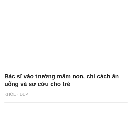
Bác sĩ vào trường mầm non, chỉ cách ăn
uống và sơ cứu cho trẻ
KHỎE - ĐẸP