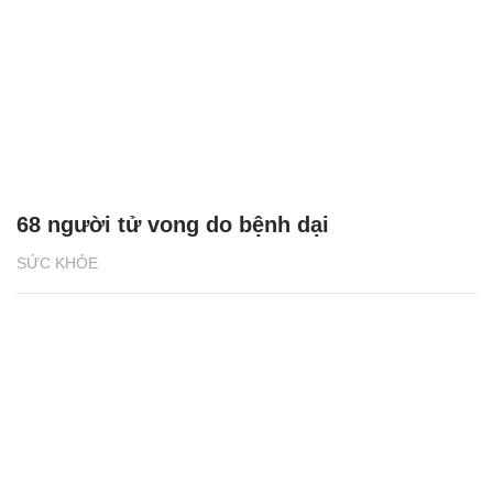
68 người tử vong do bệnh dại
SỨC KHỎE