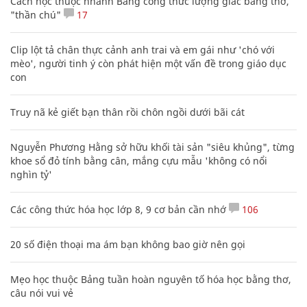
Cách học thuộc nhanh Bảng công thức lượng giác bằng thơ,
"thần chú"
17
Clip lột tả chân thực cảnh anh trai và em gái như 'chó với
mèo', người tinh ý còn phát hiện một vấn đề trong giáo dục
con
Truy nã kẻ giết bạn thân rồi chôn ngồi dưới bãi cát
Nguyễn Phương Hằng sở hữu khối tài sản "siêu khủng", từng
khoe sổ đỏ tính bằng cân, mắng cựu mẫu 'không có nổi
nghìn tỷ'
Các công thức hóa học lớp 8, 9 cơ bản cần nhớ
106
20 số điện thoại ma ám bạn không bao giờ nên gọi
Mẹo học thuộc Bảng tuần hoàn nguyên tố hóa học bằng thơ,
câu nói vui vẻ