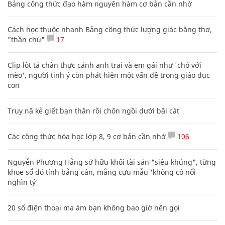
Bảng công thức đạo hàm nguyên hàm cơ bản cần nhớ
Cách học thuộc nhanh Bảng công thức lượng giác bằng thơ,
"thần chú"
17
Clip lột tả chân thực cảnh anh trai và em gái như 'chó với
mèo', người tinh ý còn phát hiện một vấn đề trong giáo dục
con
Truy nã kẻ giết bạn thân rồi chôn ngồi dưới bãi cát
Các công thức hóa học lớp 8, 9 cơ bản cần nhớ
106
Nguyễn Phương Hằng sở hữu khối tài sản "siêu khủng", từng
khoe sổ đỏ tính bằng cân, mắng cựu mẫu 'không có nổi
nghìn tỷ'
20 số điện thoại ma ám bạn không bao giờ nên gọi