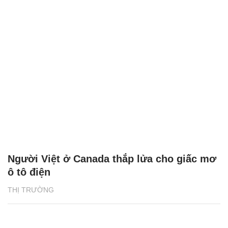
Người Việt ở Canada thắp lửa cho giấc mơ
ô tô điện
THỊ TRƯỜNG