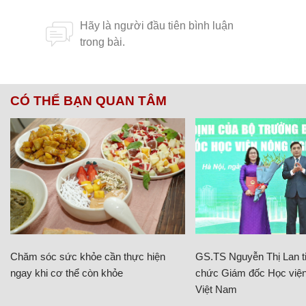
CÓ THỂ BẠN QUAN TÂM
Chăm sóc sức khỏe cần thực hiện
GS.TS Nguyễn Thị Lan ti
ngay khi cơ thể còn khỏe
chức Giám đốc Học viện
Việt Nam