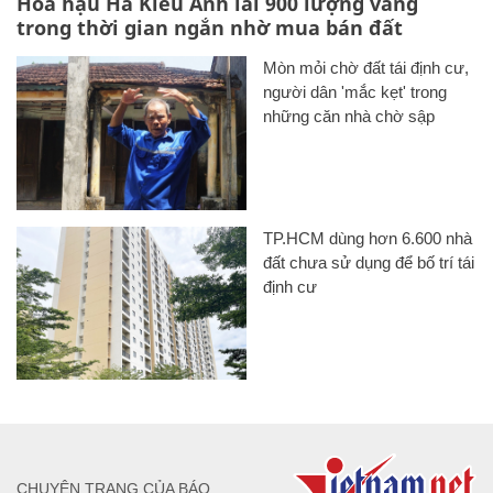
Hoa hậu Hà Kiều Anh lãi 900 lượng vàng
trong thời gian ngắn nhờ mua bán đất
Mòn mỏi chờ đất tái định cư,
người dân 'mắc kẹt' trong
những căn nhà chờ sập
TP.HCM dùng hơn 6.600 nhà
đất chưa sử dụng để bố trí tái
định cư
CHUYÊN TRANG CỦA BÁO