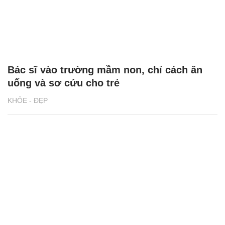
Bác sĩ vào trường mầm non, chỉ cách ăn
uống và sơ cứu cho trẻ
KHỎE - ĐẸP