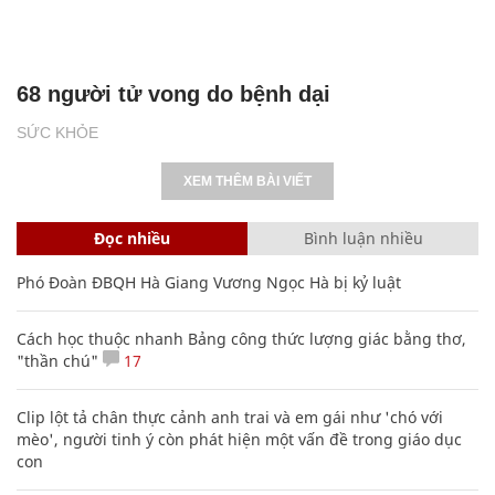
68 người tử vong do bệnh dại
SỨC KHỎE
XEM THÊM BÀI VIẾT
Đọc nhiều
Bình luận nhiều
Phó Đoàn ĐBQH Hà Giang Vương Ngọc Hà bị kỷ luật
Cách học thuộc nhanh Bảng công thức lượng giác bằng thơ,
"thần chú"
17
Clip lột tả chân thực cảnh anh trai và em gái như 'chó với
mèo', người tinh ý còn phát hiện một vấn đề trong giáo dục
con