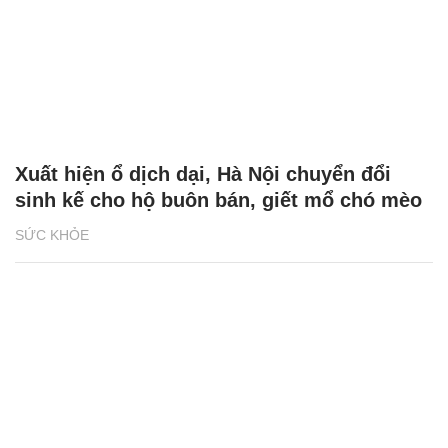
Xuất hiện ổ dịch dại, Hà Nội chuyển đổi
sinh kế cho hộ buôn bán, giết mổ chó mèo
SỨC KHỎE