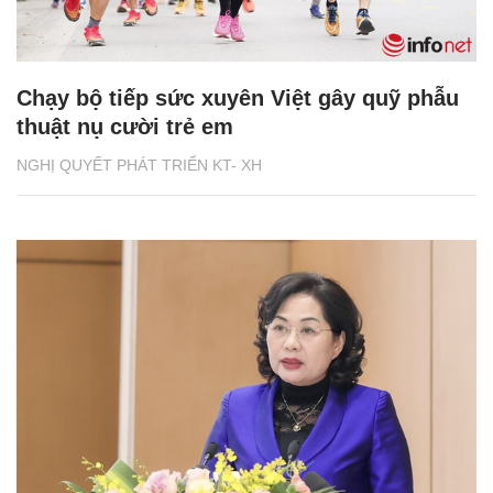
Chạy bộ tiếp sức xuyên Việt gây quỹ phẫu
thuật nụ cười trẻ em
NGHỊ QUYẾT PHÁT TRIỂN KT- XH