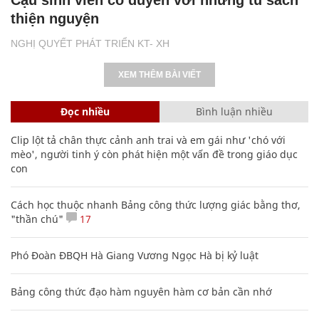
thiện nguyện
NGHỊ QUYẾT PHÁT TRIỂN KT- XH
XEM THÊM BÀI VIẾT
Đọc nhiều
Bình luận nhiều
Clip lột tả chân thực cảnh anh trai và em gái như 'chó với
mèo', người tinh ý còn phát hiện một vấn đề trong giáo dục
con
Cách học thuộc nhanh Bảng công thức lượng giác bằng thơ,
"thần chú"
17
Phó Đoàn ĐBQH Hà Giang Vương Ngọc Hà bị kỷ luật
Bảng công thức đạo hàm nguyên hàm cơ bản cần nhớ