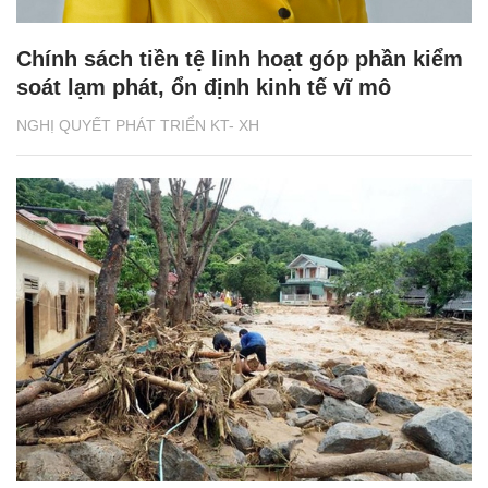
Chính sách tiền tệ linh hoạt góp phần kiểm
soát lạm phát, ổn định kinh tế vĩ mô
NGHỊ QUYẾT PHÁT TRIỂN KT- XH