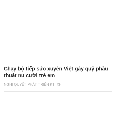
Chạy bộ tiếp sức xuyên Việt gây quỹ phẫu
thuật nụ cười trẻ em
NGHỊ QUYẾT PHÁT TRIỂN KT- XH