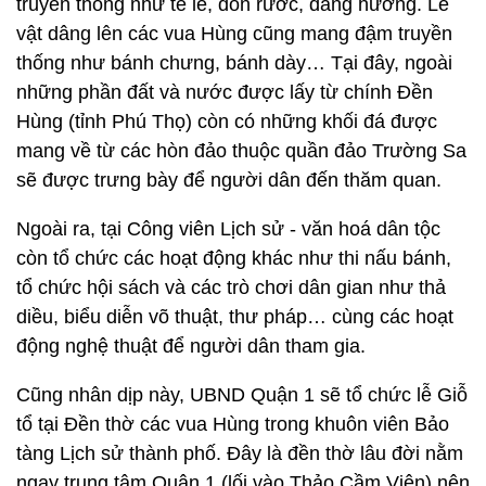
truyền thống như tế lễ, đón rước, dâng hương. Lễ
vật dâng lên các vua Hùng cũng mang đậm truyền
thống như bánh chưng, bánh dày… Tại đây, ngoài
những phần đất và nước được lấy từ chính Đền
Hùng (tỉnh Phú Thọ) còn có những khối đá được
mang về từ các hòn đảo thuộc quần đảo Trường Sa
sẽ được trưng bày để người dân đến thăm quan.
Ngoài ra, tại Công viên Lịch sử - văn hoá dân tộc
còn tổ chức các hoạt động khác như thi nấu bánh,
tổ chức hội sách và các trò chơi dân gian như thả
diều, biểu diễn võ thuật, thư pháp… cùng các hoạt
động nghệ thuật để người dân tham gia.
Cũng nhân dịp này, UBND Quận 1 sẽ tổ chức lễ Giỗ
tổ tại Đền thờ các vua Hùng trong khuôn viên Bảo
tàng Lịch sử thành phố. Đây là đền thờ lâu đời nằm
ngay trung tâm Quận 1 (lối vào Thảo Cầm Viên) nên