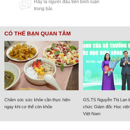
CÓ THỂ BẠN QUAN TÂM
Chăm sóc sức khỏe cần thực hiện
GS.TS Nguyễn Thị Lan ti
ngay khi cơ thể còn khỏe
chức Giám đốc Học viện
Việt Nam