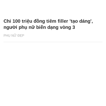
Chi 100 triệu đồng tiêm filler 'tạo dáng',
người phụ nữ biến dạng vòng 3
PHỤ NỮ ĐẸP