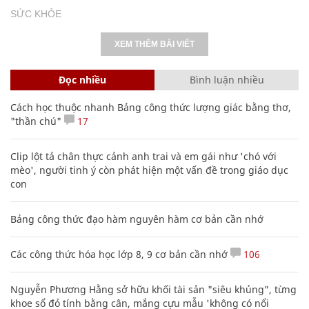
SỨC KHỎE
XEM THÊM BÀI VIẾT
Đọc nhiều
Bình luận nhiều
Cách học thuộc nhanh Bảng công thức lượng giác bằng thơ,
"thần chú"
17
Clip lột tả chân thực cảnh anh trai và em gái như 'chó với
mèo', người tinh ý còn phát hiện một vấn đề trong giáo dục
con
Bảng công thức đạo hàm nguyên hàm cơ bản cần nhớ
Các công thức hóa học lớp 8, 9 cơ bản cần nhớ
106
Nguyễn Phương Hằng sở hữu khối tài sản "siêu khủng", từng
khoe sổ đỏ tính bằng cân, mắng cựu mẫu 'không có nổi