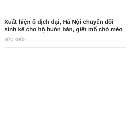
Xuất hiện ổ dịch dại, Hà Nội chuyển đổi
sinh kế cho hộ buôn bán, giết mổ chó mèo
SỨC KHỎE