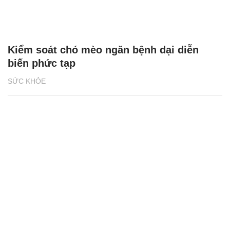
Kiểm soát chó mèo ngăn bệnh dại diễn
biến phức tạp
SỨC KHỎE