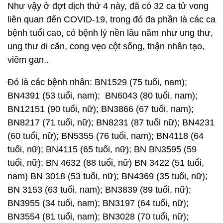
Như vậy ở đợt dịch thứ 4 này, đã có 32 ca tử vong
liên quan đến COVID-19, trong đó đa phần là các ca
bệnh tuổi cao, có bệnh lý nền lâu năm như ung thư,
ung thư di căn, cong vẹo cột sống, thận nhân tạo,
viêm gan..
Đó là các bệnh nhân: BN1529 (75 tuổi, nam);
BN4391 (53 tuổi, nam); BN6043 (80 tuổi, nam);
BN12151 (90 tuổi, nữ); BN3866 (67 tuổi, nam);
BN8217 (71 tuổi, nữ); BN8231 (87 tuổi nữ); BN4231
(60 tuổi, nữ); BN5355 (76 tuổi, nam); BN4118 (64
tuổi, nữ); BN4115 (65 tuổi, nữ); BN BN3595 (59
tuổi, nữ); BN 4632 (88 tuổi, nữ) BN 3422 (51 tuổi,
nam) BN 3018 (53 tuổi, nữ); BN4369 (35 tuổi, nữ);
BN 3153 (63 tuổi, nam); BN3839 (89 tuổi, nữ);
BN3955 (34 tuổi, nam); BN3197 (64 tuổi, nữ);
BN3554 (81 tuổi, nam); BN3028 (70 tuổi, nữ);