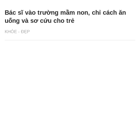
Bác sĩ vào trường mầm non, chỉ cách ăn
uống và sơ cứu cho trẻ
KHỎE - ĐẸP