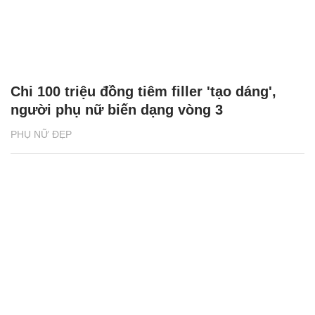
Chi 100 triệu đồng tiêm filler 'tạo dáng',
người phụ nữ biến dạng vòng 3
PHỤ NỮ ĐẸP