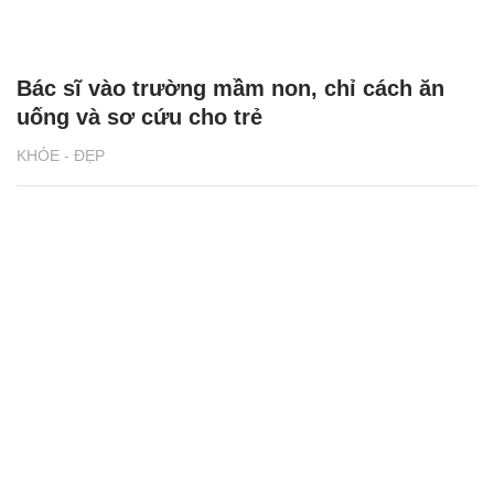
Bác sĩ vào trường mầm non, chỉ cách ăn
uống và sơ cứu cho trẻ
KHỎE - ĐẸP