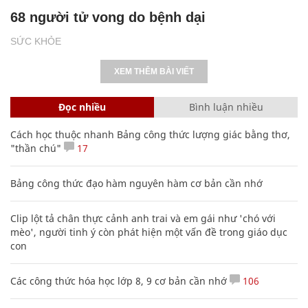
68 người tử vong do bệnh dại
SỨC KHỎE
XEM THÊM BÀI VIẾT
Đọc nhiều
Bình luận nhiều
Cách học thuộc nhanh Bảng công thức lượng giác bằng thơ,
"thần chú"
17
Bảng công thức đạo hàm nguyên hàm cơ bản cần nhớ
Clip lột tả chân thực cảnh anh trai và em gái như 'chó với
mèo', người tinh ý còn phát hiện một vấn đề trong giáo dục
con
Các công thức hóa học lớp 8, 9 cơ bản cần nhớ
106