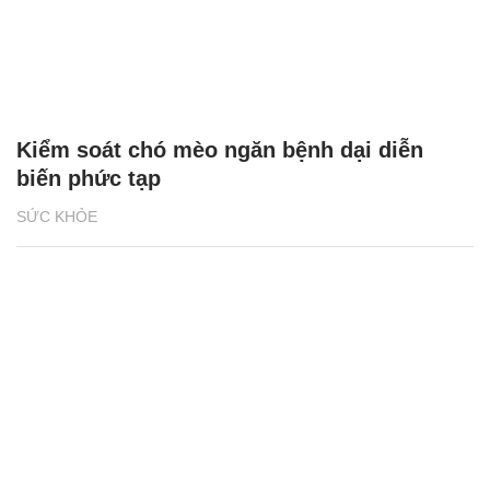
Kiểm soát chó mèo ngăn bệnh dại diễn
biến phức tạp
SỨC KHỎE