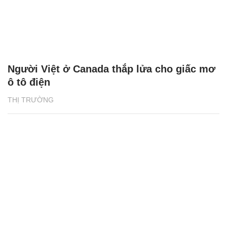
Người Việt ở Canada thắp lửa cho giấc mơ
ô tô điện
THỊ TRƯỜNG