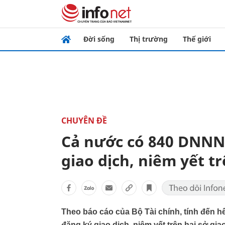
Đời sống
Thị trường
Thế giới
CHUYÊN ĐỀ
Cả nước có 840 DNNN
giao dịch, niêm yết tr
Theo báo cáo của Bộ Tài chính, tính đến 
đăng ký giao dịch, niêm yết trên hai sở gi