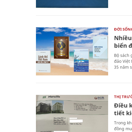
ĐỜI SỐN
Nhiều
biển 
Bộ sách 
đảo Việt
35 năm s
THỊ TRƯ
Điều k
tiết 
Trong kh
đồng mua