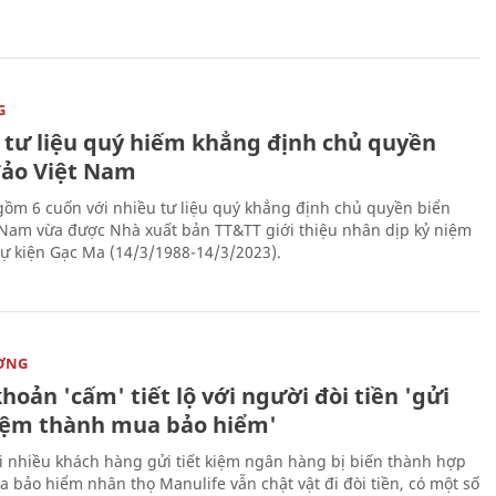
G
 tư liệu quý hiếm khẳng định chủ quyền
đảo Việt Nam
gồm 6 cuốn với nhiều tư liệu quý khẳng định chủ quyền biển
 Nam vừa được Nhà xuất bản TT&TT giới thiệu nhân dịp kỷ niệm
ự kiện Gạc Ma (14/3/1988-14/3/2023).
ỜNG
hoản 'cấm' tiết lộ với người đòi tiền 'gửi
kiệm thành mua bảo hiểm'
i nhiều khách hàng gửi tiết kiệm ngân hàng bị biến thành hợp
 bảo hiểm nhân thọ Manulife vẫn chật vật đi đòi tiền, có một số