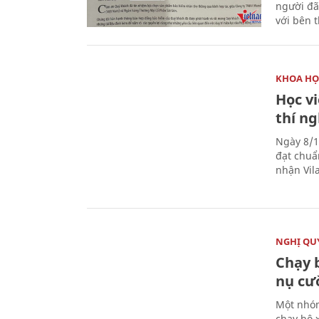
người đã
với bên 
KHOA HỌ
Học v
thí n
Ngày 8/1
đạt chuẩ
nhận Vila
NGHỊ QUY
Chạy 
nụ cư
Một nhóm
chạy bộ 