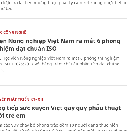
 được trả lại tiền nhưng buộc phải ký cam kết không được tiết lộ
thứ ba.
C CÔNG NGHỆ
iện Nông nghiệp Việt Nam ra mắt 6 phòng
ghiệm đạt chuẩn ISO
, Học viện Nông nghiệp Việt Nam ra mắt 6 phòng thí nghiệm
n ISO 17025:2017 với hàng trăm chỉ tiêu phân tích đạt chứng
s.
ẾT PHÁT TRIỂN KT- XH
bộ tiếp sức xuyên Việt gây quỹ phẫu thuật
ời trẻ em
 các VĐV chạy bộ phong trào gồm 10 người đang thực hiện
xuyên Việt từ cột cờ Lũng Cú (Hà Giang) đến mũi Cà Mau với mục