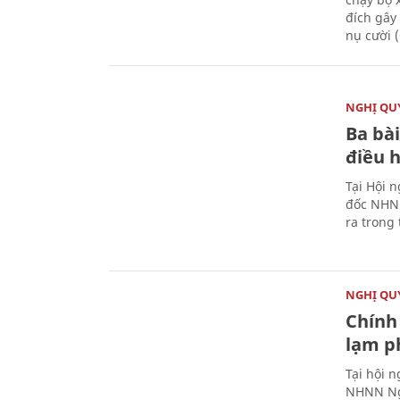
đích gây
nụ cười 
NGHỊ QUY
Ba bài
điều 
Tại Hội 
đốc NHNN
ra trong
NGHỊ QUY
Chính 
lạm ph
Tại hội 
NHNN Ng