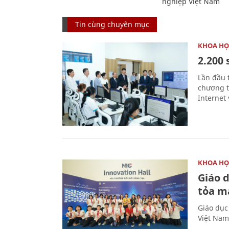
nghiệp Việt Nam
Tin cùng chuyên mục
KHOA HỌ
2.200 
Lần đầu 
chương t
Internet 
KHOA HỌ
Giáo 
tỏa m
Giáo dục
Việt Nam