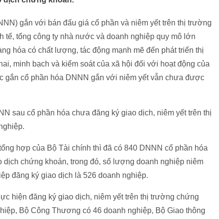
N) gắn với bán đấu giá cổ phần và niêm yết trên thị trường
nh tế, tổng công ty nhà nước và doanh nghiệp quy mô lớn
ng hóa có chất lượng, tác động mạnh mẽ đến phát triển thị
hai, minh bạch và kiểm soát của xã hội đối với hoạt động của
việc gắn cổ phần hóa DNNN gắn với niêm yết vẫn chưa được
N sau cổ phần hóa chưa đăng ký giao dịch, niêm yết trên thị
nghiệp.
, tổng hợp của Bộ Tài chính thì đã có 840 DNNN cổ phần hóa
iao dịch chứng khoán, trong đó, số lượng doanh nghiệp niêm
ệp đăng ký giao dịch là 526 doanh nghiệp.
 hiện đăng ký giao dịch, niêm yết trên thị trường chứng
ghiệp, Bộ Công Thương có 46 doanh nghiệp, Bộ Giao thông