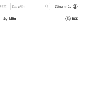
18822
Đăng nhập
Sự kiện
RSS