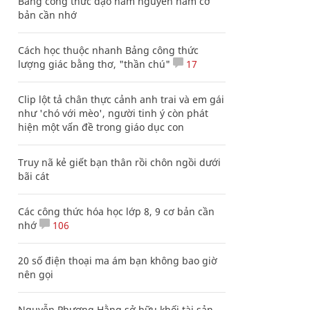
Bảng công thức đạo hàm nguyên hàm cơ
bản cần nhớ
Cách học thuộc nhanh Bảng công thức
lượng giác bằng thơ, "thần chú"
17
Clip lột tả chân thực cảnh anh trai và em gái
như 'chó với mèo', người tinh ý còn phát
hiện một vấn đề trong giáo dục con
Truy nã kẻ giết bạn thân rồi chôn ngồi dưới
bãi cát
Các công thức hóa học lớp 8, 9 cơ bản cần
nhớ
106
20 số điện thoại ma ám bạn không bao giờ
nên gọi
Nguyễn Phương Hằng sở hữu khối tài sản