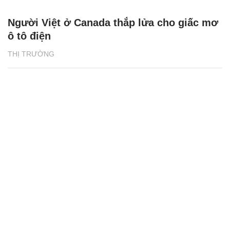
Người Việt ở Canada thắp lửa cho giấc mơ
ô tô điện
THỊ TRƯỜNG