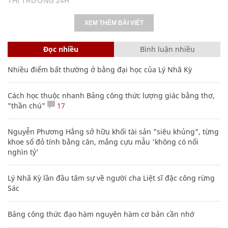
THỊ TRƯỜNG 24H
XEM THÊM BÀI VIẾT
Đọc nhiều
Bình luận nhiều
Nhiều điểm bất thường ở bằng đại học của Lý Nhã Kỳ
Cách học thuộc nhanh Bảng công thức lượng giác bằng thơ,
"thần chú"
17
Nguyễn Phương Hằng sở hữu khối tài sản "siêu khủng", từng
khoe sổ đỏ tính bằng cân, mắng cựu mẫu 'không có nổi
nghìn tỷ'
Lý Nhã Kỳ lần đầu tâm sự về người cha Liệt sĩ đặc công rừng
Sác
Bảng công thức đạo hàm nguyên hàm cơ bản cần nhớ