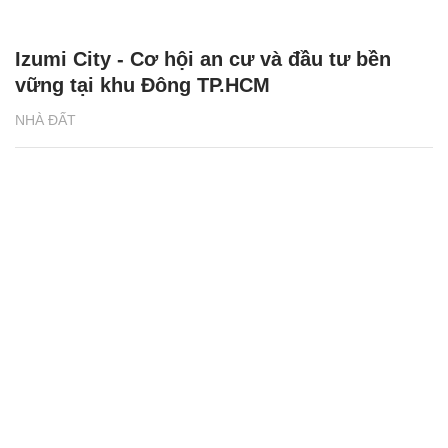
Izumi City - Cơ hội an cư và đầu tư bền
vững tại khu Đông TP.HCM
NHÀ ĐẤT