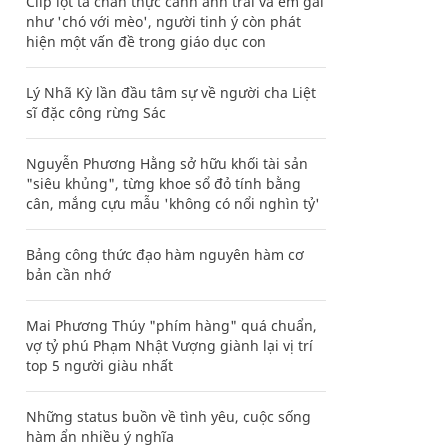
Clip lột tả chân thực cảnh anh trai và em gái
như 'chó với mèo', người tinh ý còn phát
hiện một vấn đề trong giáo dục con
Lý Nhã Kỳ lần đầu tâm sự về người cha Liệt
sĩ đặc công rừng Sác
Nguyễn Phương Hằng sở hữu khối tài sản
"siêu khủng", từng khoe sổ đỏ tính bằng
cân, mắng cựu mẫu 'không có nổi nghìn tỷ'
Bảng công thức đạo hàm nguyên hàm cơ
bản cần nhớ
Mai Phương Thúy "phím hàng" quá chuẩn,
vợ tỷ phú Phạm Nhật Vượng giành lại vị trí
top 5 người giàu nhất
Những status buồn về tình yêu, cuộc sống
hàm ẩn nhiều ý nghĩa