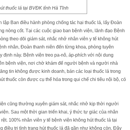
út thuốc lá tại BVĐK tỉnh Hà Tĩnh
h lập Ban điều hành phòng chống tác hại thuốc lá, lấy Đoàn
ng nòng cốt. Tại các cuộc giao ban bệnh viện, lãnh đạo Bệnh
hòng theo dõi giám sát, nhắc nhở nhân viên y tế không hút
bệnh nhân, Đoàn thanh niên đến từng khoa, phòng tuyên
 định này. Bệnh viện treo pa-nô, áp-phích với nội dung
viên bệnh viện, nơi chờ khám để người bệnh và người nhà
căng tin không được kinh doanh, bán các loại thuốc lá trong
út thuốc còn được cụ thể hóa trong qui chế chi tiêu nội bộ, có
 viện cũng thường xuyên giám sát, nhắc nhở kịp thời người
iện. Sau một thời gian triển khai, ý thức tự giác của nhân
rệt. 100% nhân viên y tế bệnh viện không hút thuốc lá tại
điều trị tình trạng hút thuốc lá đã gần như không còn. Đây