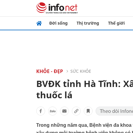
Đời sống
Thị trường
Thế giới
KHỎE - ĐẸP
SỨC KHỎE
BVĐK tỉnh Hà Tĩnh: X
thuốc lá
Trong những năm qua, Bệnh viện đa khoa t
xây dựng môi trường bệnh viện không có kh