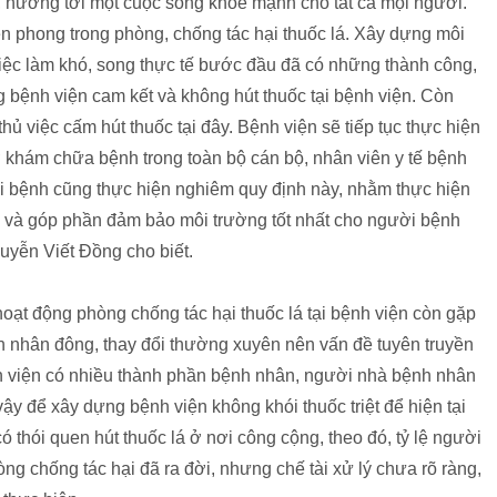
ỏe, hướng tới một cuộc sống khỏe mạnh cho tất cả mọi người.
ên phong trong phòng, chống tác hại thuốc lá. Xây dựng môi
việc làm khó, song thực tế bước đầu đã có những thành công,
 bệnh viện cam kết và không hút thuốc tại bệnh viện. Còn
ủ việc cấm hút thuốc tại đây. Bệnh viện sẽ tiếp tục thực hiện
ở khám chữa bệnh trong toàn bộ cán bộ, nhân viên y tế bệnh
ời bệnh cũng thực hiện nghiêm quy định này, nhằm thực hiện
lá và góp phần đảm bảo môi trường tốt nhất cho người bệnh
guyễn Viết Đồng cho biết.
 hoạt động phòng chống tác hại thuốc lá tại bệnh viện còn gặp
h nhân đông, thay đổi thường xuyên nên vấn đề tuyên truyền
h viện có nhiều thành phần bệnh nhân, người nhà bệnh nhân
y để xây dựng bệnh viện không khói thuốc triệt để hiện tại
 thói quen hút thuốc lá ở nơi công cộng, theo đó, tỷ lệ người
òng chống tác hại đã ra đời, nhưng chế tài xử lý chưa rõ ràng,