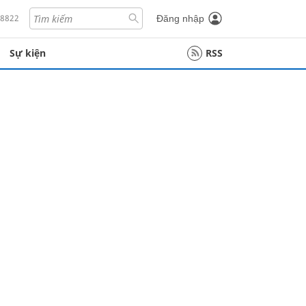
18822
Đăng nhập
Sự kiện
RSS