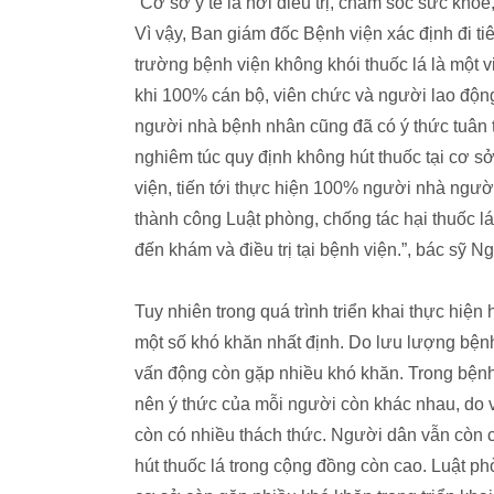
“Cơ sở y tế là nơi điều trị, chăm sóc sức kh
Vì vậy, Ban giám đốc Bệnh viện xác định đi ti
trường bệnh viện không khói thuốc lá là một 
khi 100% cán bộ, viên chức và người lao động
người nhà bệnh nhân cũng đã có ý thức tuân th
nghiêm túc quy định không hút thuốc tại cơ s
viện, tiến tới thực hiện 100% người nhà ngư
thành công Luật phòng, chống tác hại thuốc 
đến khám và điều trị tại bệnh viện.”, bác sỹ N
Tuy nhiên trong quá trình triển khai thực hiện
một số khó khăn nhất định. Do lưu lượng bện
vấn động còn gặp nhiều khó khăn. Trong bện
nên ý thức của mỗi người còn khác nhau, do vậ
còn có nhiều thách thức. Người dân vẫn còn có
hút thuốc lá trong cộng đồng còn cao. Luật ph