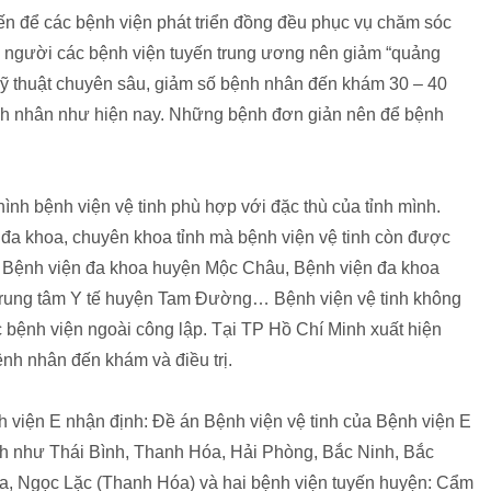
ến để các bệnh viện phát triển đồng đều phục vụ chăm sóc
n người các bệnh viện tuyến trung ương nên giảm “quảng
 kỹ thuật chuyên sâu, giảm số bệnh nhân đến khám 30 – 40
nh nhân như hiện nay. Những bệnh đơn giản nên để bệnh
ình bệnh viện vệ tinh phù hợp với đặc thù của tỉnh mình.
n đa khoa, chuyên khoa tỉnh mà bệnh viện vệ tinh còn được
ư Bệnh viện đa khoa huyện Mộc Châu, Bệnh viện đa khoa
rung tâm Y tế huyện Tam Đường… Bệnh viện vệ tinh không
 bệnh viện ngoài công lập. Tại TP Hồ Chí Minh xuất hiện
nh nhân đến khám và điều trị.
iện E nhận định: Đề án Bệnh viện vệ tinh của Bệnh viện E
inh như Thái Bình, Thanh Hóa, Hải Phòng, Bắc Ninh, Bắc
, Ngọc Lặc (Thanh Hóa) và hai bệnh viện tuyến huyện: Cẩm