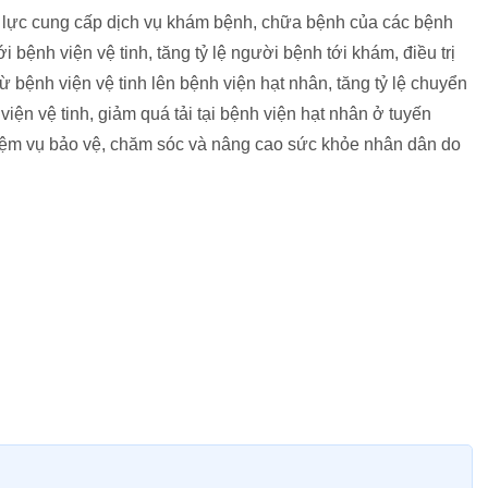
 lực cung cấp dịch vụ khám bệnh, chữa bệnh của các bệnh
i bệnh viện vệ tinh, tăng tỷ lệ người bệnh tới khám, điều trị
từ bệnh viện vệ tinh lên bệnh viện hạt nhân, tăng tỷ lệ chuyển
iện vệ tinh, giảm quá tải tại bệnh viện hạt nhân ở tuyến
iệm vụ bảo vệ, chăm sóc và nâng cao sức khỏe nhân dân do