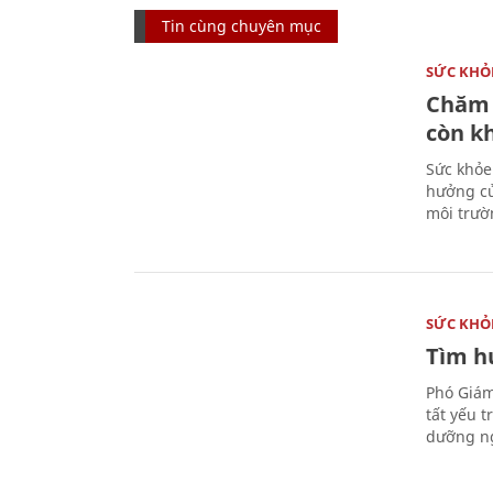
Tin cùng chuyên mục
SỨC KHỎ
Chăm 
còn k
Sức khỏe
hưởng củ
môi trườ
SỨC KHỎ
Tìm hư
Phó Giám
tất yếu 
dưỡng ng