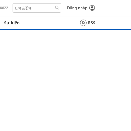
18822
Đăng nhập
Sự kiện
RSS