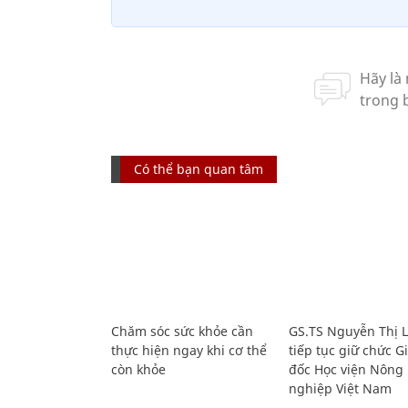
Có thể bạn quan tâm
Chăm sóc sức khỏe cần
GS.TS Nguyễn Thị 
thực hiện ngay khi cơ thể
tiếp tục giữ chức 
còn khỏe
đốc Học viện Nông
nghiệp Việt Nam