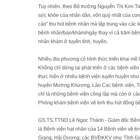
Tuy nhiên, theo Bộ trưởng Nguyễn Thị Kim Ti
sức khỏe của nhân dân, vốn quý nhất của co
cáo” thu hút bệnh nhân mà tập trung vào các
bệnh nhân/bàn/khám/ngày thay vì cả trăm bệ
nhân khám ở tuyến tỉnh, huyện.
Nhiều địa phương có hình thức triển khai mô h
Không chỉ dừng lại phát triển ở các bệnh việ
thực hiện ở nhiều bệnh viện tuyến huyện nh
huyện Mường Khương, Lào Cai; bệnh viện, T
chỉ là những bệnh viện công lập mà còn ở các
Phòng khám bệnh viện vệ tinh thu hút đông bệ
GS.TS.TTND Lê Ngọc Thành - Giám đốc Bệnh v
là Bệnh viện hạt nhân của 14 Bệnh viện vệ t
Giang, Hải Dương; các BVĐKKV như Tĩnh Gia