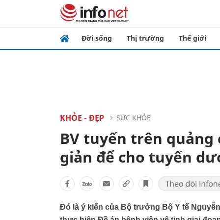
Đời sống
Thị trường
Thế giới
KHỎE - ĐẸP
SỨC KHỎE
BV tuyến trên quảng 
giản để cho tuyến dư
Đó là ý kiến của Bộ trưởng Bộ Y tế Nguyễn
thực hiện Đề án bệnh viện vệ tinh giai đoạ