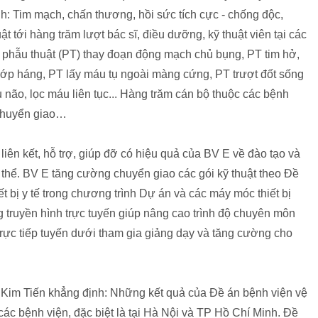
h: Tim mạch, chấn thương, hồi sức tích cực - chống độc,
t tới hàng trăm lượt bác sĩ, điều dưỡng, kỹ thuật viên tại các
 phẫu thuật (PT) thay đoạn động mạch chủ bụng, PT tim hở,
ớp háng, PT lấy máu tụ ngoài màng cứng, PT trượt đốt sống
áu não, lọc máu liên tục... Hàng trăm cán bộ thuộc các bệnh
 chuyển giao…
ên kết, hỗ trợ, giúp đỡ có hiệu quả của BV E về đào tạo và
thể. BV E tăng cường chuyển giao các gói kỹ thuật theo Đề
 bị y tế trong chương trình Dự án và các máy móc thiết bị
g truyền hình trực tuyến giúp nâng cao trình độ chuyên môn
trực tiếp tuyến dưới tham gia giảng dạy và tăng cường cho
ị Kim Tiến khẳng định: Những kết quả của Đề án bệnh viện vệ
 các bệnh viện, đặc biệt là tại Hà Nội và TP Hồ Chí Minh. Đề