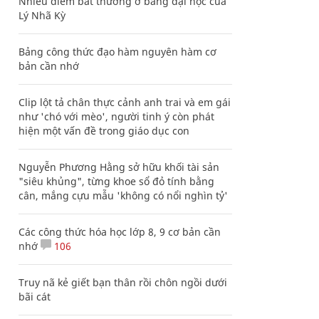
Nhiều điểm bất thường ở bằng đại học của
Lý Nhã Kỳ
Bảng công thức đạo hàm nguyên hàm cơ
bản cần nhớ
Clip lột tả chân thực cảnh anh trai và em gái
như 'chó với mèo', người tinh ý còn phát
hiện một vấn đề trong giáo dục con
Nguyễn Phương Hằng sở hữu khối tài sản
"siêu khủng", từng khoe sổ đỏ tính bằng
cân, mắng cựu mẫu 'không có nổi nghìn tỷ'
Các công thức hóa học lớp 8, 9 cơ bản cần
nhớ
106
Truy nã kẻ giết bạn thân rồi chôn ngồi dưới
bãi cát