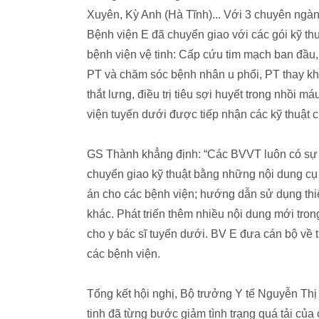
Xuyên, Kỳ Anh (Hà Tĩnh)... Với 3 chuyên ngàn
Bệnh viện E đã chuyển giao với các gói kỹ thuậ
bệnh viện vệ tinh: Cấp cứu tim mạch ban đầu,
PT và chăm sóc bệnh nhân u phổi, PT thay kh
thắt lưng, điều trị tiêu sợi huyết trong nhồi m
viện tuyến dưới được tiếp nhận các kỹ thuật
GS Thành khẳng định: “Các BVVT luôn có sự li
chuyển giao kỹ thuật bằng những nội dung cụ 
án cho các bệnh viện; hướng dẫn sử dụng thiết
khác. Phát triển thêm nhiều nội dung mới tron
cho y bác sĩ tuyến dưới. BV E đưa cán bộ về 
các bệnh viện.
Tổng kết hội nghị, Bộ trưởng Y tế Nguyễn Th
tinh đã từng bước giảm tình trạng quá tải của