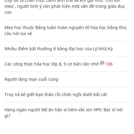
Clip lột tả chân thực cảnh anh trai và em gái như 'chó với
mèo', người tinh ý còn phát hiện một vấn đề trong giáo dục
con
Mẹo học thuộc Bảng tuần hoàn nguyên tố hóa học bằng thơ,
câu nói vui vẻ
Nhiều điểm bất thường ở bằng đại học của Lý Nhã Kỳ
Các công thức hóa học lớp 8, 9 cơ bản cần nhớ
106
Người lãng mạn cuối cùng
Truy nã kẻ giết bạn thân rồi chôn ngồi dưới bãi cát
Hàng ngàn người Mỹ ân hận vì tiêm vắc xin HPV: Bác sĩ nói
gì?