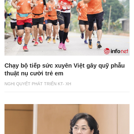
Chạy bộ tiếp sức xuyên Việt gây quỹ phẫu
thuật nụ cười trẻ em
NGHỊ QUYẾT PHÁT TRIỂN KT- XH