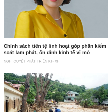
Chính sách tiền tệ linh hoạt góp phần kiểm
soát lạm phát, ổn định kinh tế vĩ mô
NGHỊ QUYẾT PHÁT TRIỂN KT- XH