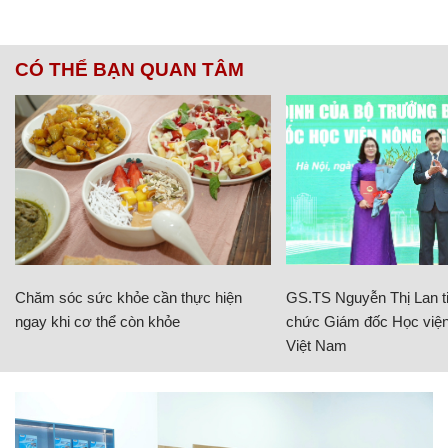
CÓ THỂ BẠN QUAN TÂM
Chăm sóc sức khỏe cần thực hiện
GS.TS Nguyễn Thị Lan ti
ngay khi cơ thể còn khỏe
chức Giám đốc Học viện
Việt Nam