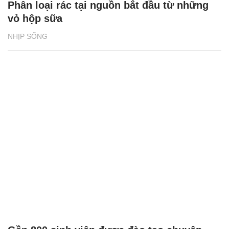
Phân loại rác tại nguồn bắt đầu từ những
vỏ hộp sữa
NHỊP SỐNG