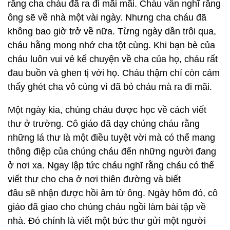
rằng cha cháu đã ra đi mãi mãi. Cháu vẫn nghĩ rằng
ông sẽ về nhà một vài ngày. Nhưng cha cháu đã
không bao giờ trở về nữa. Từng ngày dần trôi qua,
cháu hằng mong nhớ cha tột cùng. Khi bạn bè của
cháu luôn vui vẻ kể chuyện về cha của họ, cháu rất
đau buồn và ghen tị với họ. Cháu thậm chí còn cảm
thấy ghét cha vô cùng vì đã bỏ cháu mà ra đi mãi.
Một ngày kia, chúng cháu được học về cách viết
thư ở trường. Cô giáo đã dạy chúng cháu rằng
những lá thư là một điều tuyệt vời mà có thể mang
thông điệp của chúng cháu đến những người đang
ở nơi xa. Ngay lập tức cháu nghĩ rằng cháu có thể
viết thư cho cha ở nơi thiên đường và biết
đâu sẽ nhận được hồi âm từ ông. Ngày hôm đó, cô
giáo đã giao cho chúng cháu ngồi làm bài tập về
nhà. Đó chính là viết một bức thư gửi một người