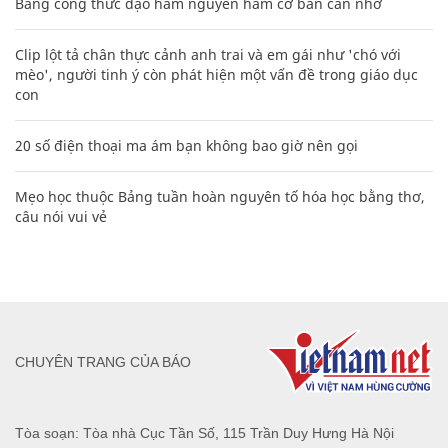
Bảng công thức đạo hàm nguyên hàm cơ bản cần nhớ
Clip lột tả chân thực cảnh anh trai và em gái như 'chó với
mèo', người tinh ý còn phát hiện một vấn đề trong giáo dục
con
20 số điện thoại ma ám bạn không bao giờ nên gọi
Mẹo học thuộc Bảng tuần hoàn nguyên tố hóa học bằng thơ,
câu nói vui vẻ
CHUYÊN TRANG CỦA BÁO
Tòa soạn: Tòa nhà Cục Tần Số, 115 Trần Duy Hưng Hà Nội