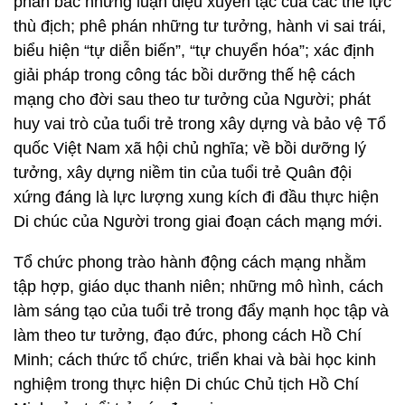
phản bác những luận điệu xuyên tạc của các thế lực
thù địch; phê phán những tư tưởng, hành vi sai trái,
biểu hiện “tự diễn biến”, “tự chuyển hóa”; xác định
giải pháp trong công tác bồi dưỡng thế hệ cách
mạng cho đời sau theo tư tưởng của Người; phát
huy vai trò của tuổi trẻ trong xây dựng và bảo vệ Tổ
quốc Việt Nam xã hội chủ nghĩa; về bồi dưỡng lý
tưởng, xây dựng niềm tin của tuổi trẻ Quân đội
xứng đáng là lực lượng xung kích đi đầu thực hiện
Di chúc của Người trong giai đoạn cách mạng mới.
Tổ chức phong trào hành động cách mạng nhằm
tập hợp, giáo dục thanh niên; những mô hình, cách
làm sáng tạo của tuổi trẻ trong đẩy mạnh học tập và
làm theo tư tưởng, đạo đức, phong cách Hồ Chí
Minh; cách thức tổ chức, triển khai và bài học kinh
nghiệm trong thực hiện Di chúc Chủ tịch Hồ Chí