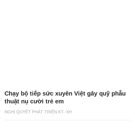
Chạy bộ tiếp sức xuyên Việt gây quỹ phẫu
thuật nụ cười trẻ em
NGHỊ QUYẾT PHÁT TRIỂN KT- XH