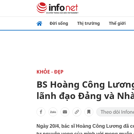
Đời sống
Thị trường
Thế giới
KHỎE - ĐẸP
BS Hoàng Công Lương
lãnh đạo Đảng và Nh
Ngày 20/4, bác sĩ Hoàng Công Lương đã có
tư nguyện vọng của mình với mong muốn đ