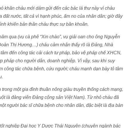
khó khăn cháu mới dám gửi đến các bác lá thư này vì cháu
a đất nước, tất cả vì hạnh phúc, ấm no của nhân dân; giờ đây
ình khiến bản thân cháu thực sự băn khoăn.
năm qua (vụ cà phê “Xin chào”, vụ giải oan cho ông Nguyễn
Đoàn Thị Hương…) cháu cảm nhận thấy rõ là Đảng, Nhà
 tâm đến công tác cải cách tư pháp, bảo vệ pháp chế XHCN,
p pháp cho người dân, doanh nghiệp. Vì vậy, sau khi suy
 làm công tác chữa bệnh, cứu người; cháu mạnh dạn bày tỏ tâm
u.
n trong một gia đình thuần nông giàu truyền thống cách mạng,
ruột là đảng viên Đảng cộng sản Việt Nam). Từ nhỏ cháu đã
một người bác sĩ chữa bệnh cho nhân dân, đặc biệt là địa bàn
ã tốt nghiệp Đại học Y Dược Thái Nguyên (chuyên ngành bác