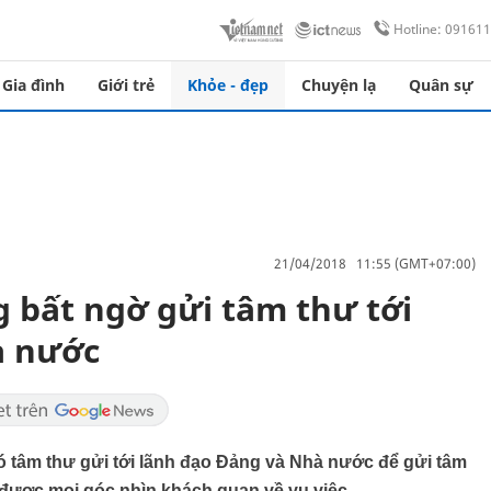
Hotline: 09161
Gia đình
Giới trẻ
Khỏe - đẹp
Chuyện lạ
Quân sự
21/04/2018 11:55 (GMT+07:00)
 bất ngờ gửi tâm thư tới
à nước
 tâm thư gửi tới lãnh đạo Đảng và Nhà nước để gửi tâm
ược mọi góc nhìn khách quan về vụ việc.