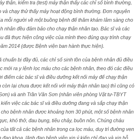
 thận, kiểm tra (test) máy thận thấy các chỉ số bình thường,
o và chạy thử thấy máy hoạt động bình thường. Đơn nguyên
hia mỗi người về một buồng bệnh để thăm khám lâm sàng cho
nh nhân đều đảm bảo cho chạy thận nhân tạo. Bác sĩ và các
đã thực hiện công việc của mình theo đúng quy trình chạy
năm 2014 (được Bệnh viện ban hành thực hiện).
ã chuẩn bị đầy đủ, các chỉ số sinh tồn của bệnh nhân đủ điều
ác mới ra y lệnh lọc máu cho các bệnh nhân, theo đó các điều
ời điểm các bác sĩ và điều dưỡng kết nối máy để chạy thận
còn lại chưa được kết nối với máy thận nhân tạo) thì cũng có
 Sơn) và anh Trần Văn Sơn (nhân viên phòng Vật tư-TBYT
kiến việc các bác sĩ và điều dưỡng đang và sắp chạy thận
n cho bệnh nhân được khoảng hơn 30 phút, một số bệnh nhân
ngực, khó thở, đau bụng, tiêu chảy, buồn nôn. Chúng cháu
 của tất cả các bệnh nhân trong ca lọc máu, duy trì đường ven
 đạo khoa, lãnh đạo bệnh viện xin ý kiến chỉ đạo và xin hỗ