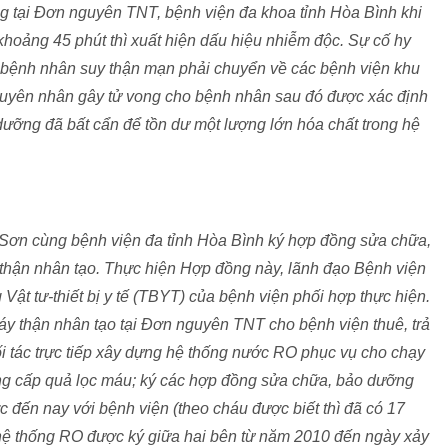
ng tại Đơn nguyên TNT, bệnh viện đa khoa tỉnh Hòa Bình khi
hoảng 45 phút thì xuất hiện dấu hiệu nhiễm độc. Sự cố hy
 bệnh nhân suy thận mạn phải chuyển về các bệnh viện khu
Nguyên nhân gây tử vong cho bệnh nhân sau đó được xác định
dưỡng đã bất cẩn để tồn dư một lượng lớn hóa chất trong hệ
Sơn cùng bệnh viện đa tỉnh Hòa Bình ký hợp đồng sửa chữa,
hận nhân tạo. Thực hiện Hợp đồng này, lãnh đạo Bệnh viện
Vật tư-thiết bị y tế (TBYT) của bệnh viện phối hợp thực hiện.
áy thận nhân tạo tại Đơn nguyên TNT cho bệnh viện thuê, trả
đối tác trực tiếp xây dựng hệ thống nước RO phục vụ cho chạy
ung cấp quả lọc máu; ký các hợp đồng sửa chữa, bảo dưỡng
 đến nay với bệnh viện (theo cháu được biết thì đã có 17
ệ thống RO được ký giữa hai bên từ năm 2010 đến ngày xảy