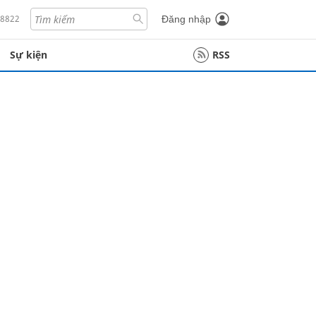
18822
Đăng nhập
Sự kiện
RSS