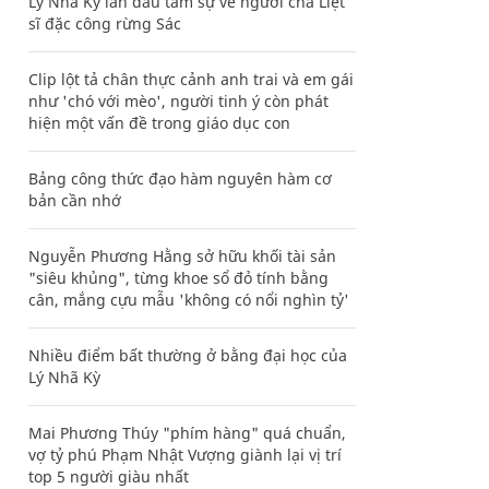
Lý Nhã Kỳ lần đầu tâm sự về người cha Liệt
sĩ đặc công rừng Sác
Clip lột tả chân thực cảnh anh trai và em gái
như 'chó với mèo', người tinh ý còn phát
hiện một vấn đề trong giáo dục con
Bảng công thức đạo hàm nguyên hàm cơ
bản cần nhớ
Nguyễn Phương Hằng sở hữu khối tài sản
"siêu khủng", từng khoe sổ đỏ tính bằng
cân, mắng cựu mẫu 'không có nổi nghìn tỷ'
Nhiều điểm bất thường ở bằng đại học của
Lý Nhã Kỳ
Mai Phương Thúy "phím hàng" quá chuẩn,
vợ tỷ phú Phạm Nhật Vượng giành lại vị trí
top 5 người giàu nhất