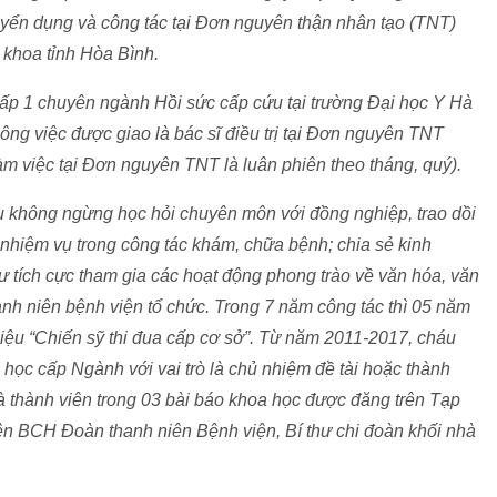
yển dụng và công tác tại Đơn nguyên thận nhân tạo (TNT)
 khoa tỉnh Hòa Bình.
cấp 1 chuyên ngành Hồi sức cấp cứu tại trường Đại học Y Hà
công việc được giao là bác sĩ điều trị tại Đơn nguyên TNT
àm việc tại Đơn nguyên TNT là luân phiên theo tháng, quý).
áu không ngừng học hỏi chuyên môn với đồng nghiệp, trao dồi
 nhiệm vụ trong công tác khám, chữa bệnh; chia sẻ kinh
tích cực tham gia các hoạt động phong trào về văn hóa, văn
anh niên bệnh viện tổ chức. Trong 7 năm công tác thì 05 năm
iệu “Chiến sỹ thi đua cấp cơ sở”. Từ năm 2011-2017, cháu
 học cấp Ngành với vai trò là chủ nhiệm đề tài hoặc thành
 thành viên trong 03 bài báo khoa học được đăng trên Tạp
ên BCH Đoàn thanh niên Bệnh viện, Bí thư chi đoàn khối nhà