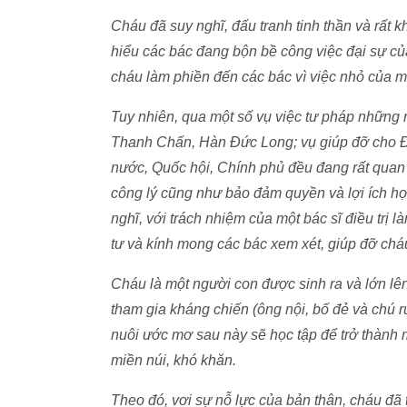
Cháu đã suy nghĩ, đấu tranh tinh thần và rất 
hiểu các bác đang bộn bề công việc đại sự củ
cháu làm phiền đến các bác vì việc nhỏ của m
Tuy nhiên, qua một số vụ việc tư pháp những 
Thanh Chấn, Hàn Đức Long; vụ giúp đỡ cho 
nước, Quốc hội, Chính phủ đều đang rất quan
công lý cũng như bảo đảm quyền và lợi ích hợ
nghĩ, với trách nhiệm của một bác sĩ điều trị
tư và kính mong các bác xem xét, giúp đỡ chá
Cháu là một người con được sinh ra và lớn lê
tham gia kháng chiến (ông nội, bố đẻ và chú 
nuôi ước mơ sau này sẽ học tập để trở thành 
miền núi, khó khăn.
Theo đó, vơi sự nỗ lực của bản thân, cháu đ