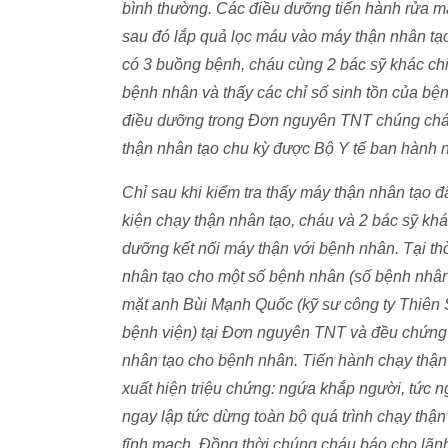
bình thường. Các điều dưỡng tiến hành rửa máy
sau đó lắp quả lọc máu vào máy thận nhân tạ
có 3 buồng bệnh, cháu cùng 2 bác sỹ khác c
bệnh nhân và thấy các chỉ số sinh tồn của bệ
điều dưỡng trong Đơn nguyên TNT chúng cháu 
thận nhân tạo chu kỳ được Bộ Y tế ban hành 
Chỉ sau khi kiểm tra thấy máy thận nhân tạo đ
kiện chạy thận nhân tạo, cháu và 2 bác sỹ kh
dưỡng kết nối máy thận với bệnh nhân. Tại th
nhân tạo cho một số bệnh nhân (số bệnh nhân 
mặt anh Bùi Mạnh Quốc (kỹ sư công ty Thiên
bệnh viện) tại Đơn nguyên TNT và đều chứng 
nhân tạo cho bệnh nhân. Tiến hành chạy thậ
xuất hiện triệu chứng: ngứa khắp người, tức 
ngay lập tức dừng toàn bộ quá trình chạy thận
tĩnh mạch. Đồng thời chúng cháu báo cho lãnh