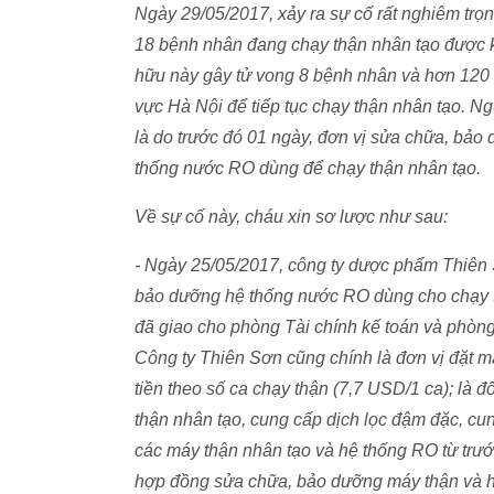
Ngày 29/05/2017, xảy ra sự cố rất nghiêm trọ
18 bệnh nhân đang chạy thận nhân tạo được k
hữu này gây tử vong 8 bệnh nhân và hơn 120
vực Hà Nội để tiếp tục chạy thận nhân tạo. 
là do trước đó 01 ngày, đơn vị sửa chữa, bảo 
thống nước RO dùng để chạy thận nhân tạo.
Về sự cố này, cháu xin sơ lược như sau:
- Ngày 25/05/2017, công ty dược phẩm Thiên 
bảo dưỡng hệ thống nước RO dùng cho chạy t
đã giao cho phòng Tài chính kế toán và phòng 
Công ty Thiên Sơn cũng chính là đơn vị đặt m
tiền theo số ca chạy thận (7,7 USD/1 ca); là 
thận nhân tạo, cung cấp dịch lọc đậm đặc, c
các máy thận nhân tạo và hệ thống RO từ trước
hợp đồng sửa chữa, bảo dưỡng máy thận và h