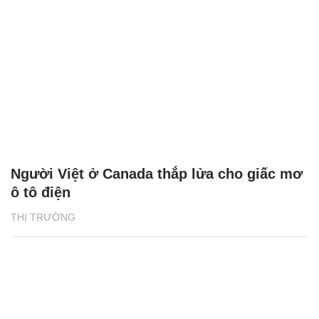
Người Việt ở Canada thắp lửa cho giấc mơ
ô tô điện
THỊ TRƯỜNG