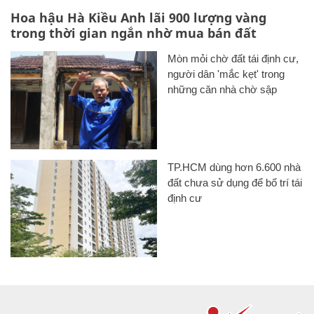
Hoa hậu Hà Kiều Anh lãi 900 lượng vàng
trong thời gian ngắn nhờ mua bán đất
Mòn mỏi chờ đất tái định cư,
người dân 'mắc kẹt' trong
những căn nhà chờ sập
TP.HCM dùng hơn 6.600 nhà
đất chưa sử dụng để bố trí tái
định cư