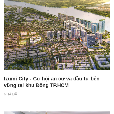
Izumi City - Cơ hội an cư và đầu tư bền
vững tại khu Đông TP.HCM
NHÀ ĐẤT