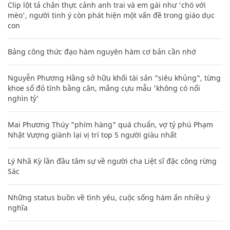
Clip lột tả chân thực cảnh anh trai và em gái như 'chó với
mèo', người tinh ý còn phát hiện một vấn đề trong giáo dục
con
Bảng công thức đạo hàm nguyên hàm cơ bản cần nhớ
Nguyễn Phương Hằng sở hữu khối tài sản "siêu khủng", từng
khoe sổ đỏ tính bằng cân, mắng cựu mẫu 'không có nổi
nghìn tỷ'
Mai Phương Thúy "phím hàng" quá chuẩn, vợ tỷ phú Phạm
Nhật Vượng giành lại vị trí top 5 người giàu nhất
Lý Nhã Kỳ lần đầu tâm sự về người cha Liệt sĩ đặc công rừng
Sác
Những status buồn về tình yêu, cuộc sống hàm ẩn nhiều ý
nghĩa