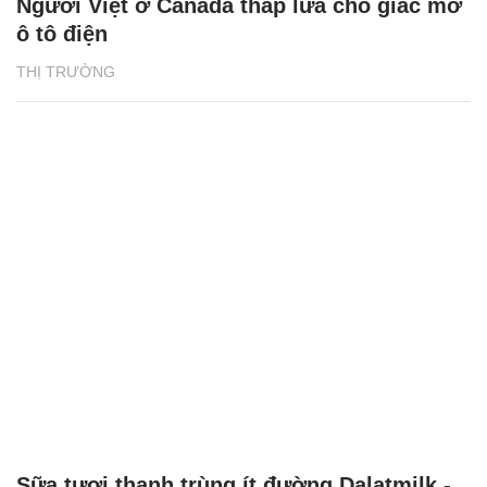
Người Việt ở Canada thắp lửa cho giấc mơ
ô tô điện
THỊ TRƯỜNG
Sữa tươi thanh trùng ít đường Dalatmilk -