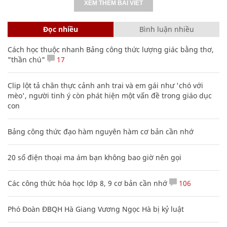
XEM THÊM BÀI VIẾT
Đọc nhiều
Bình luận nhiều
Cách học thuộc nhanh Bảng công thức lượng giác bằng thơ,
"thần chú"
17
Clip lột tả chân thực cảnh anh trai và em gái như 'chó với
mèo', người tinh ý còn phát hiện một vấn đề trong giáo dục
con
Bảng công thức đạo hàm nguyên hàm cơ bản cần nhớ
20 số điện thoại ma ám bạn không bao giờ nên gọi
Các công thức hóa học lớp 8, 9 cơ bản cần nhớ
106
Phó Đoàn ĐBQH Hà Giang Vương Ngọc Hà bị kỷ luật