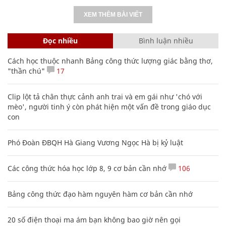
XEM THÊM BÀI VIẾT
Đọc nhiều
Bình luận nhiều
Cách học thuộc nhanh Bảng công thức lượng giác bằng thơ,
"thần chú"
17
Clip lột tả chân thực cảnh anh trai và em gái như 'chó với
mèo', người tinh ý còn phát hiện một vấn đề trong giáo dục
con
Phó Đoàn ĐBQH Hà Giang Vương Ngọc Hà bị kỷ luật
Các công thức hóa học lớp 8, 9 cơ bản cần nhớ
106
Bảng công thức đạo hàm nguyên hàm cơ bản cần nhớ
20 số điện thoại ma ám bạn không bao giờ nên gọi