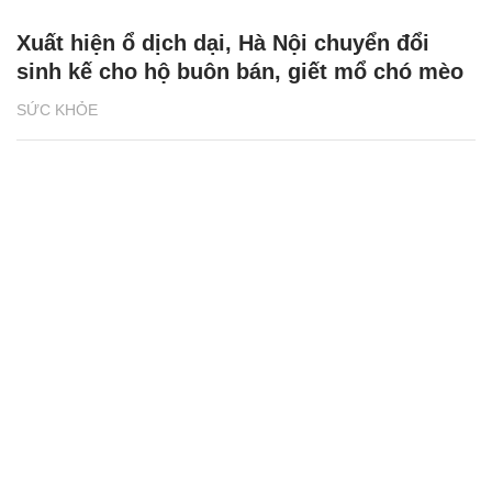
Xuất hiện ổ dịch dại, Hà Nội chuyển đổi
sinh kế cho hộ buôn bán, giết mổ chó mèo
SỨC KHỎE