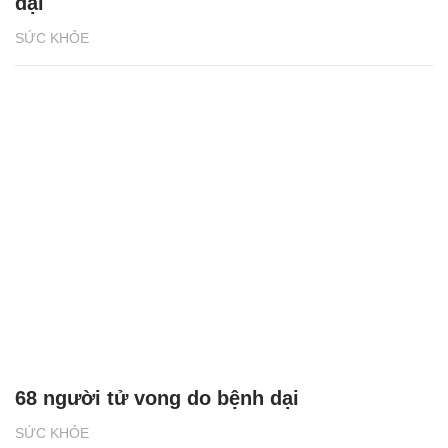
dại
SỨC KHỎE
68 người tử vong do bệnh dại
SỨC KHỎE