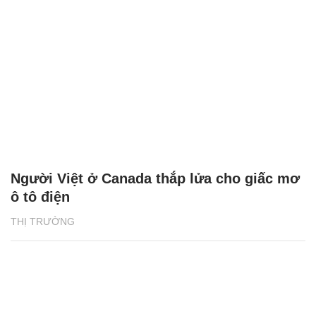
Người Việt ở Canada thắp lửa cho giấc mơ
ô tô điện
THỊ TRƯỜNG