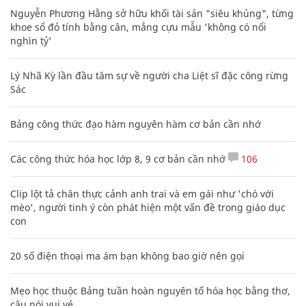
Nguyễn Phương Hằng sở hữu khối tài sản "siêu khủng", từng
khoe sổ đỏ tính bằng cân, mắng cựu mẫu 'không có nổi
nghìn tỷ'
Lý Nhã Kỳ lần đầu tâm sự về người cha Liệt sĩ đặc công rừng
Sác
Bảng công thức đạo hàm nguyên hàm cơ bản cần nhớ
Các công thức hóa học lớp 8, 9 cơ bản cần nhớ
106
Clip lột tả chân thực cảnh anh trai và em gái như 'chó với
mèo', người tinh ý còn phát hiện một vấn đề trong giáo dục
con
20 số điện thoại ma ám bạn không bao giờ nên gọi
Mẹo học thuộc Bảng tuần hoàn nguyên tố hóa học bằng thơ,
câu nói vui vẻ