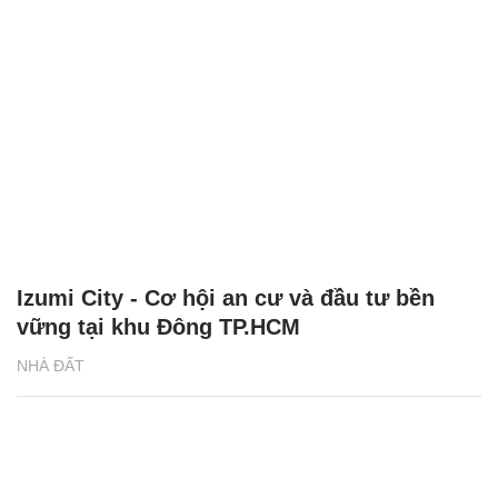
Izumi City - Cơ hội an cư và đầu tư bền
vững tại khu Đông TP.HCM
NHÀ ĐẤT