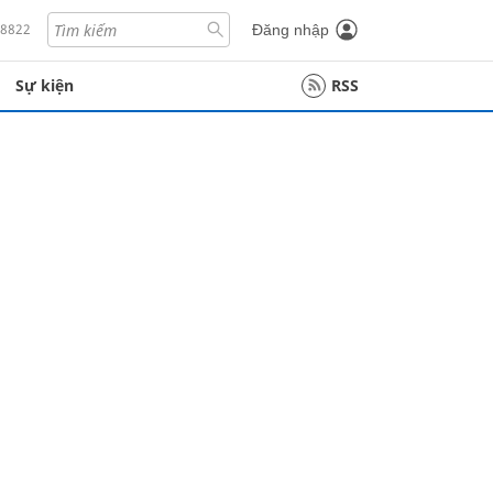
18822
Đăng nhập
Sự kiện
RSS