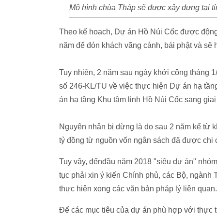
Mô hình chùa Tháp sẽ được xây dựng tại tỉn
Theo kế hoạch, Dự án Hồ Núi Cốc được động 
năm để đón khách vãng cảnh, bái phật và sẽ
Tuy nhiên, 2 năm sau ngày khởi công tháng 
số 246-KL/TU về việc thực hiện Dự án hạ tần
án hạ tầng Khu tâm linh Hồ Núi Cốc sang gia
Nguyên nhân bị dừng là do sau 2 năm kể từ k
tỷ đồng từ nguồn vốn ngân sách đã được chi
Tuy vậy, đếnđầu năm 2018 "siêu dự án" nhóm 
tục phải xin ý kiến Chính phủ, các Bộ, ngàn
thực hiện xong các văn bản pháp lý liên quan.
Để các mục tiêu của dự án phù hợp với thực 