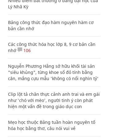
Nhiều điểm bất thường ở bằng đại học của
Lý Nhã Kỳ
Bảng công thức đạo hàm nguyên hàm cơ
bản cần nhớ
Các công thức hóa học lớp 8, 9 cơ bản cần
nhớ
106
Nguyễn Phương Hằng sở hữu khối tài sản
"siêu khủng", từng khoe sổ đỏ tính bằng
cân, mắng cựu mẫu 'không có nổi nghìn tỷ'
Clip lột tả chân thực cảnh anh trai và em gái
như 'chó với mèo', người tinh ý còn phát
hiện một vấn đề trong giáo dục con
Mẹo học thuộc Bảng tuần hoàn nguyên tố
hóa học bằng thơ, câu nói vui vẻ