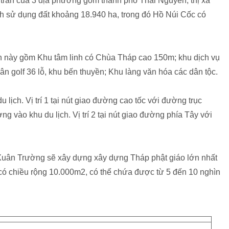
ị trấn của 3 địa phương gồm thành phố Thái Nguyên, thị xã
h sử dụng đất khoảng 18.940 ha, trong đó Hồ Núi Cốc có
n này gồm Khu tâm linh có Chùa Tháp cao 150m; khu dịch vụ
 sân golf 36 lỗ, khu bến thuyền; Khu làng văn hóa các dân tộc.
lịch. Vị trí 1 tại nút giao đường cao tốc với đường trục
ng vào khu du lịch. Vị trí 2 tại nút giao đường phía Tây với
y Xuân Trường sẽ xây dựng xây dựng Tháp phật giáo lớn nhất
có chiều rộng 10.000m2, có thể chứa được từ 5 đến 10 nghìn