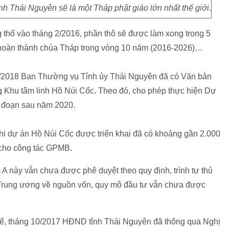
h Thái Nguyên sẽ là một Tháp phật giáo lớn nhất thế giới.
thổ vào tháng 2/2016, phần thô sẽ được làm xong trong 5
 hoàn thành chùa Tháp trong vòng 10 năm (2016-2026)…
1/2018 Ban Thường vụ Tỉnh ủy Thái Nguyên đã có Văn bản
g Khu tâm linh Hồ Núi Cốc. Theo đó, cho phép thực hiện Dự
i đoạn sau năm 2020.
hi dự án Hồ Núi Cốc được triển khai đã có khoảng gần 2.000
 cho công tác GPMB.
A này vẫn chưa được phê duyệt theo quy định, trình tự thủ
h Trung ương về nguồn vốn, quy mô đầu tư vẫn chưa được
tế, tháng 10/2017 HĐND tỉnh Thái Nguyên đã thông qua Nghị