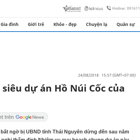
Hotline: 09161
Gia đình
Giới trẻ
Khỏe - đẹp
Chuyện lạ
Quân sự
24/08/2018 15:57 (GMT+07:00)
 siêu dự án Hồ Núi Cốc của
c bất ngờ bị UBND tỉnh Thái Nguyên dừng đến sau năm
i nghị thẩm định Nhiệm vụ quy hoạch chung dự án này