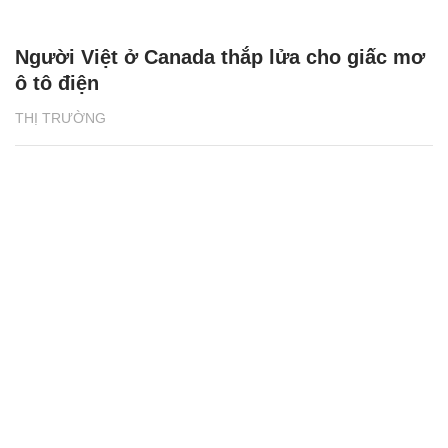
Người Việt ở Canada thắp lửa cho giấc mơ
ô tô điện
THỊ TRƯỜNG