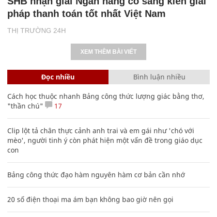
SHB nhận giải Ngân hàng có sáng kiến giải
pháp thanh toán tốt nhất Việt Nam
THỊ TRƯỜNG 24H
XEM THÊM BÀI VIẾT
Đọc nhiều
Bình luận nhiều
Cách học thuộc nhanh Bảng công thức lượng giác bằng thơ,
"thần chú"
17
Clip lột tả chân thực cảnh anh trai và em gái như 'chó với
mèo', người tinh ý còn phát hiện một vấn đề trong giáo dục
con
Bảng công thức đạo hàm nguyên hàm cơ bản cần nhớ
20 số điện thoại ma ám bạn không bao giờ nên gọi