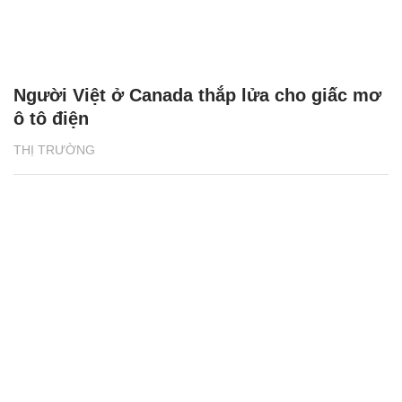
Người Việt ở Canada thắp lửa cho giấc mơ
ô tô điện
THỊ TRƯỜNG