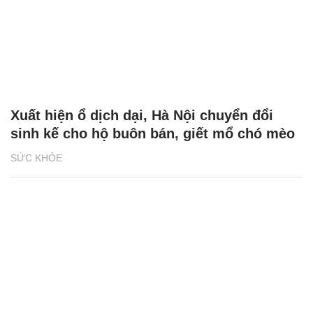
Xuất hiện ổ dịch dại, Hà Nội chuyển đổi
sinh kế cho hộ buôn bán, giết mổ chó mèo
SỨC KHỎE