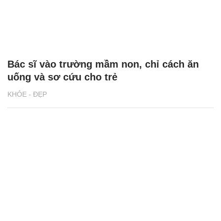
Bác sĩ vào trường mầm non, chỉ cách ăn
uống và sơ cứu cho trẻ
KHỎE - ĐẸP