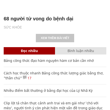
68 người tử vong do bệnh dại
SỨC KHỎE
XEM THÊM BÀI VIẾT
Đọc nhiều
Bình luận nhiều
Bảng công thức đạo hàm nguyên hàm cơ bản cần nhớ
Cách học thuộc nhanh Bảng công thức lượng giác bằng thơ,
"thần chú"
17
Nhiều điểm bất thường ở bằng đại học của Lý Nhã Kỳ
Clip lột tả chân thực cảnh anh trai và em gái như 'chó với
mèo', người tinh ý còn phát hiện một vấn đề trong giáo dục