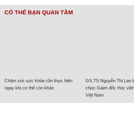
CÓ THỂ BẠN QUAN TÂM
Chăm sóc sức khỏe cần thực hiện
GS.TS Nguyễn Thị Lan ti
ngay khi cơ thể còn khỏe
chức Giám đốc Học viện
Việt Nam