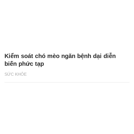
Kiểm soát chó mèo ngăn bệnh dại diễn
biến phức tạp
SỨC KHỎE