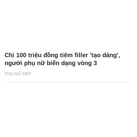
Chi 100 triệu đồng tiêm filler 'tạo dáng',
người phụ nữ biến dạng vòng 3
PHỤ NỮ ĐẸP