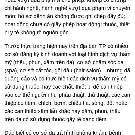
hoặc vượt quá phạm vi cho phép; không có chứng
chỉ hành nghề, hành nghề vượt quá phạm vi chuyên
môn; hồ sơ bệnh án không được ghi chép đầy đủ;
hoạt động chưa có giấy phép hoạt động; thuốc, thiết
bị y tế không rõ nguồn gốc
Trước thực trạng hiện nay trên địa bàn TP có nhiều
cơ sở đăng ký kinh doanh với loại hình dịch vụ thẩm
mỹ (thêu, phun, xăm trên da), cơ sở chăm sóc da
(spa), cơ sở cắt tóc, gội đầu (hair salon)... nhưng đã
quảng cáo và có thực hiện các dịch vụ thẩm mỹ có
sử dụng thuốc, hay các chất, thiết bị để can thiệp
vào cơ thể người như phẫu thuật, thủ thuật, các can
thiệp có tiêm, chích, bơm, chiếu tia, sóng, đốt hoặc
các can thiệp xâm lấn khác hay xăm, phun, thêu
trên da có sử dụng thuốc gây tê dạng tiêm.
Đặc biệt có cơ sở đã trá hình phòng khám, bệnh