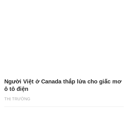
Người Việt ở Canada thắp lửa cho giấc mơ
ô tô điện
THỊ TRƯỜNG