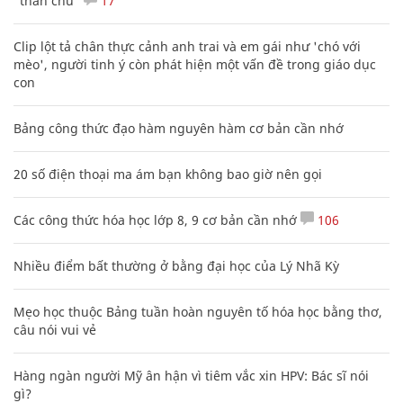
"thần chú"
17
Clip lột tả chân thực cảnh anh trai và em gái như 'chó với
mèo', người tinh ý còn phát hiện một vấn đề trong giáo dục
con
Bảng công thức đạo hàm nguyên hàm cơ bản cần nhớ
20 số điện thoại ma ám bạn không bao giờ nên gọi
Các công thức hóa học lớp 8, 9 cơ bản cần nhớ
106
Nhiều điểm bất thường ở bằng đại học của Lý Nhã Kỳ
Mẹo học thuộc Bảng tuần hoàn nguyên tố hóa học bằng thơ,
câu nói vui vẻ
Hàng ngàn người Mỹ ân hận vì tiêm vắc xin HPV: Bác sĩ nói
gì?