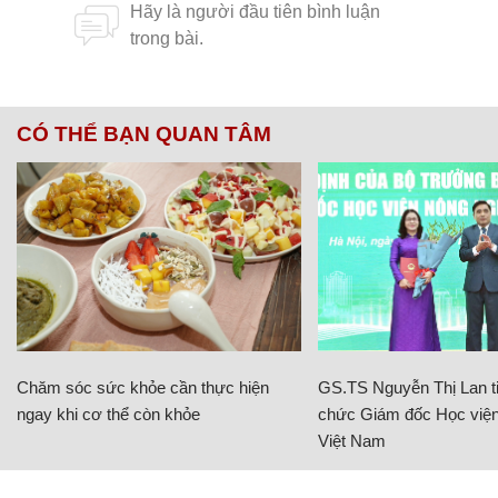
CÓ THỂ BẠN QUAN TÂM
Chăm sóc sức khỏe cần thực hiện
GS.TS Nguyễn Thị Lan ti
ngay khi cơ thể còn khỏe
chức Giám đốc Học viện
Việt Nam