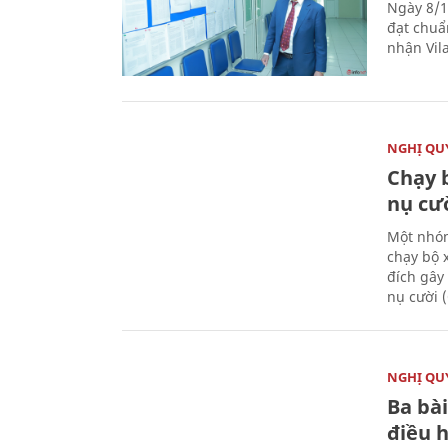
Ngày 8/1
đạt chuẩ
nhận Vila
NGHỊ QUY
Chạy 
nụ cư
Một nhóm
chạy bộ 
đích gây
nụ cười 
NGHỊ QUY
Ba bài
điều 