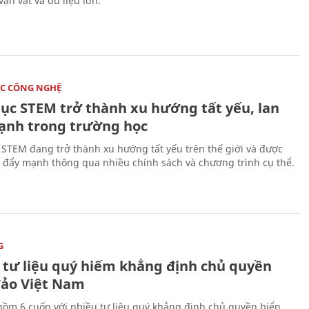
vạn vật và dữ liệu lớn.
C CÔNG NGHỆ
dục STEM trở thành xu hướng tất yếu, lan
ạnh trong trường học
 STEM đang trở thành xu hướng tất yếu trên thế giới và được
 đẩy mạnh thông qua nhiều chính sách và chương trình cụ thể.
G
 tư liệu quý hiếm khẳng định chủ quyền
đảo Việt Nam
gồm 6 cuốn với nhiều tư liệu quý khẳng định chủ quyền biển