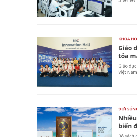
Internet 
KHOA HỌ
Giáo 
tỏa m
Giáo dục
Việt Nam
ĐỜI SỐN
Nhiều
biển 
Bộ sách 