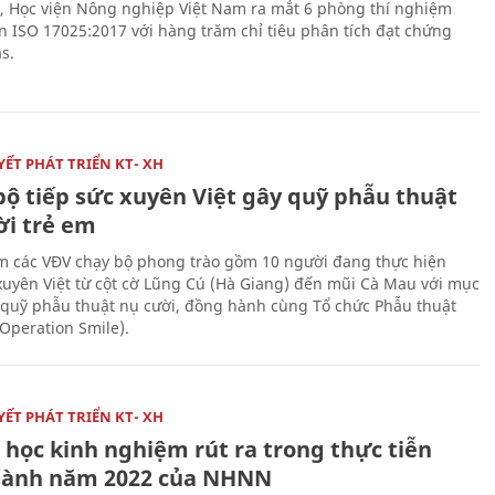
, Học viện Nông nghiệp Việt Nam ra mắt 6 phòng thí nghiệm
n ISO 17025:2017 với hàng trăm chỉ tiêu phân tích đạt chứng
s.
ẾT PHÁT TRIỂN KT- XH
bộ tiếp sức xuyên Việt gây quỹ phẫu thuật
ời trẻ em
 các VĐV chạy bộ phong trào gồm 10 người đang thực hiện
xuyên Việt từ cột cờ Lũng Cú (Hà Giang) đến mũi Cà Mau với mục
 quỹ phẫu thuật nụ cười, đồng hành cùng Tổ chức Phẫu thuật
(Operation Smile).
ẾT PHÁT TRIỂN KT- XH
 học kinh nghiệm rút ra trong thực tiễn
hành năm 2022 của NHNN