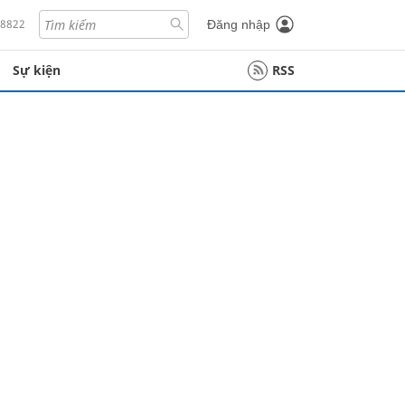
18822
Đăng nhập
Sự kiện
RSS