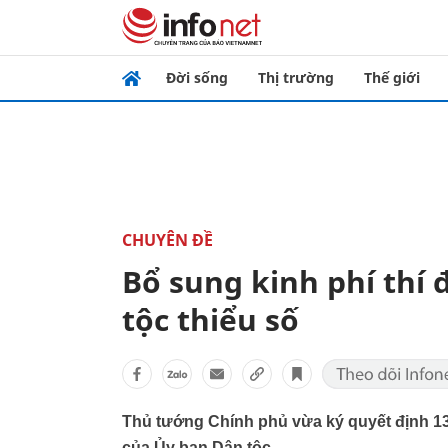
Đời sống
Thị trường
Thế giới
CHUYÊN ĐỀ
Bổ sung kinh phí thí 
tộc thiểu số
Thủ tướng Chính phủ vừa ký quyết định 13
của Ủy ban Dân tộc.