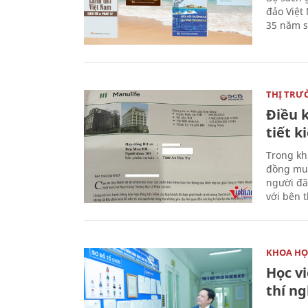
đảo Việt
35 năm s
THỊ TRƯ
Điều k
tiết 
Trong kh
đồng mua
người đã
với bên 
KHOA HỌ
Học v
thí n