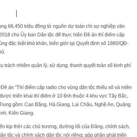
ung 66.450 triệu đồng từ nguồn dự toán chi sự nghiệp văn
2018 cho Ủy ban Dân tộc để thực hiện Đề án thí điểm cấp
vùng đặc biệt khó khăn, biên giới tại Quyết định số 1860/QĐ-
hủ.
 trách nhiệm quản lý, sử dụng, thanh quyết toán số kinh phí
Đề án “Thí điểm cấp radio cho vùng dân tộc thiểu số và miền
 được triển khai thí điểm ở 10 tỉnh thuộc 4 khu vực Tây Bắc,
Trung gồm: Cao Bằng, Hà Giang, Lai Châu, Nghệ An, Quảng
nh, Kiên Giang.
ến kịp thời các chủ trương, đường lối của Đảng, chính sách,
n tộc và chính sách dân tộc nói riêng; góp phần phát triển