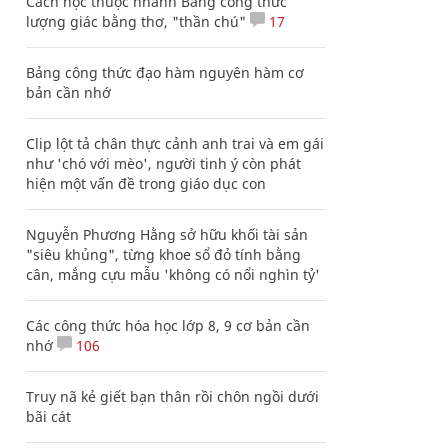
Cách học thuộc nhanh Bảng công thức
lượng giác bằng thơ, "thần chú"
17
Bảng công thức đạo hàm nguyên hàm cơ
bản cần nhớ
Clip lột tả chân thực cảnh anh trai và em gái
như 'chó với mèo', người tinh ý còn phát
hiện một vấn đề trong giáo dục con
Nguyễn Phương Hằng sở hữu khối tài sản
"siêu khủng", từng khoe sổ đỏ tính bằng
cân, mắng cựu mẫu 'không có nổi nghìn tỷ'
Các công thức hóa học lớp 8, 9 cơ bản cần
nhớ
106
Truy nã kẻ giết bạn thân rồi chôn ngồi dưới
bãi cát