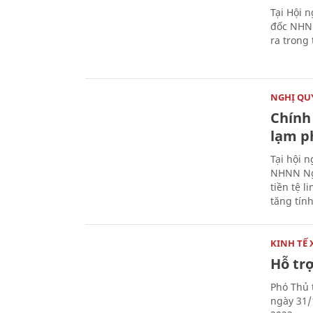
Tại Hội 
đốc NHNN
ra trong
NGHỊ QUY
Chính 
lạm ph
Tại hội 
NHNN Ng
tiền tệ l
tăng tính
KINH TẾ 
Hỗ tr
Phó Thủ 
ngày 31/