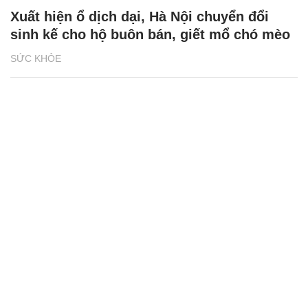
Xuất hiện ổ dịch dại, Hà Nội chuyển đổi
sinh kế cho hộ buôn bán, giết mổ chó mèo
SỨC KHỎE