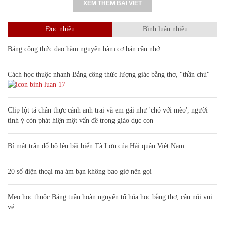
XEM THÊM BÀI VIẾT
Đọc nhiều
Bình luận nhiều
Bảng công thức đạo hàm nguyên hàm cơ bản cần nhớ
Cách học thuộc nhanh Bảng công thức lượng giác bằng thơ, "thần chú"
17
Clip lột tả chân thực cảnh anh trai và em gái như 'chó với mèo', người
tinh ý còn phát hiện một vấn đề trong giáo dục con
Bí mật trận đổ bộ lên bãi biển Tà Lơn của Hải quân Việt Nam
20 số điện thoại ma ám bạn không bao giờ nên gọi
Mẹo học thuộc Bảng tuần hoàn nguyên tố hóa học bằng thơ, câu nói vui
vẻ