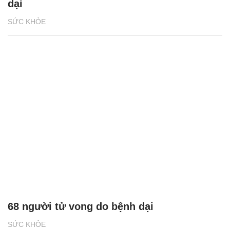
dại
SỨC KHỎE
68 người tử vong do bệnh dại
SỨC KHỎE