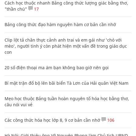
Cách học thuộc nhanh Bảng công thức lượng giác bằng thơ,
"thần chú"
17
Bảng công thức đạo hàm nguyên hàm cơ bản cần nhớ
Clip lột tả chân thực cảnh anh trai và em gái như 'chó với
mèo', người tinh ý còn phát hiện một vấn đề trong giáo dục
con
20 số điện thoại ma ám bạn không bao giờ nên gọi
Bí mật trận đổ bộ lên bãi biển Tà Lơn của Hải quân Việt Nam
Mẹo học thuộc Bảng tuần hoàn nguyên tố hóa học bằng thơ,
câu nói vui vẻ
Các công thức hóa học lớp 8, 9 cơ bản cần nhớ
106
Hà Nội: Giới thiệu ông Võ Nguyên Phong làm Chủ tịch UBND