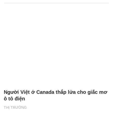
Người Việt ở Canada thắp lửa cho giấc mơ
ô tô điện
THỊ TRƯỜNG