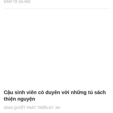
KINH TẾ XÃ HỘI
Cậu sinh viên có duyên với những tủ sách
thiện nguyện
NGHỊ QUYẾT PHÁT TRIỂN KT- XH