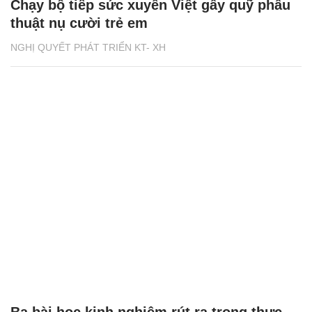
Chạy bộ tiếp sức xuyên Việt gây quỹ phẫu
thuật nụ cười trẻ em
NGHỊ QUYẾT PHÁT TRIỂN KT- XH
Ba bài học kinh nghiệm rút ra trong thực