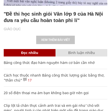
"Đề thi học sinh giỏi Văn lớp 9 của Hà Nội
đưa ra yêu cầu hoàn toàn phi lí"
GIÁO DỤC
XEM THÊM BÀI VIẾT
Đọc nhiều
Bình luận nhiều
Bảng công thức đạo hàm nguyên hàm cơ bản cần nhớ
Cách học thuộc nhanh Bảng công thức lượng giác bằng thơ,
"thần chú"
17
20 số điện thoại ma ám bạn không bao giờ nên gọi
Clip lột tả chân thực cảnh anh trai và em gái như 'chó với
mèo', người tinh ý còn phát hiện một vấn đề trong giáo dục