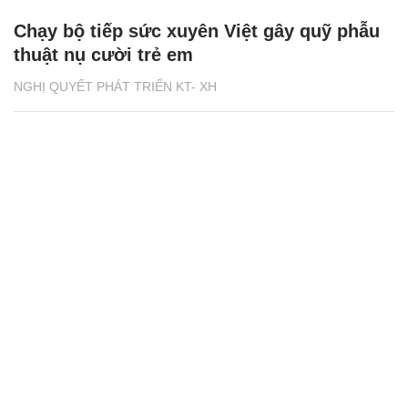
Chạy bộ tiếp sức xuyên Việt gây quỹ phẫu
thuật nụ cười trẻ em
NGHỊ QUYẾT PHÁT TRIỂN KT- XH