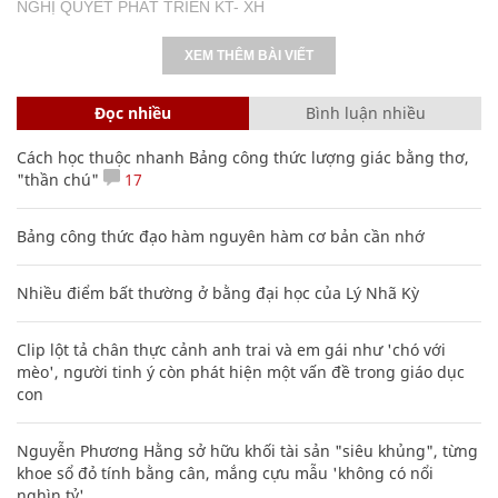
NGHỊ QUYẾT PHÁT TRIỂN KT- XH
XEM THÊM BÀI VIẾT
Đọc nhiều
Bình luận nhiều
Cách học thuộc nhanh Bảng công thức lượng giác bằng thơ,
"thần chú"
17
Bảng công thức đạo hàm nguyên hàm cơ bản cần nhớ
Nhiều điểm bất thường ở bằng đại học của Lý Nhã Kỳ
Clip lột tả chân thực cảnh anh trai và em gái như 'chó với
mèo', người tinh ý còn phát hiện một vấn đề trong giáo dục
con
Nguyễn Phương Hằng sở hữu khối tài sản "siêu khủng", từng
khoe sổ đỏ tính bằng cân, mắng cựu mẫu 'không có nổi
nghìn tỷ'