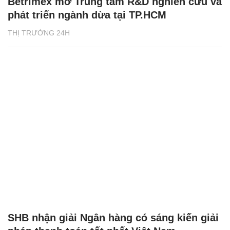
Betrimex mở Trung tâm R&D nghiên cứu và
phát triển ngành dừa tại TP.HCM
THỊ TRƯỜNG 24H
SHB nhận giải Ngân hàng có sáng kiến giải