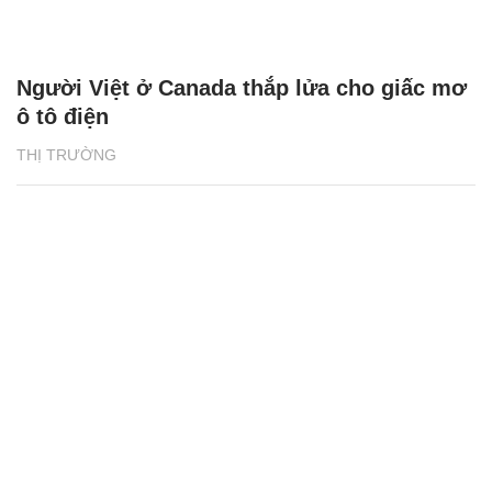
Người Việt ở Canada thắp lửa cho giấc mơ
ô tô điện
THỊ TRƯỜNG