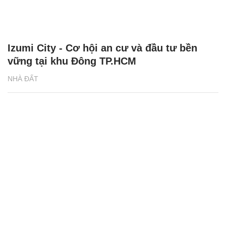
Izumi City - Cơ hội an cư và đầu tư bền
vững tại khu Đông TP.HCM
NHÀ ĐẤT