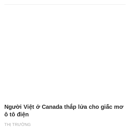
Người Việt ở Canada thắp lửa cho giấc mơ
ô tô điện
THỊ TRƯỜNG