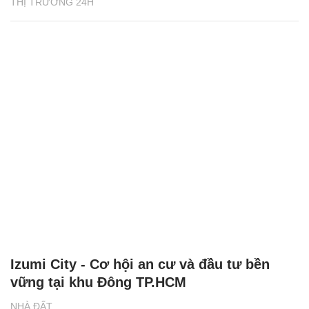
THỊ TRƯỜNG 24H
Izumi City - Cơ hội an cư và đầu tư bền
vững tại khu Đông TP.HCM
NHÀ ĐẤT