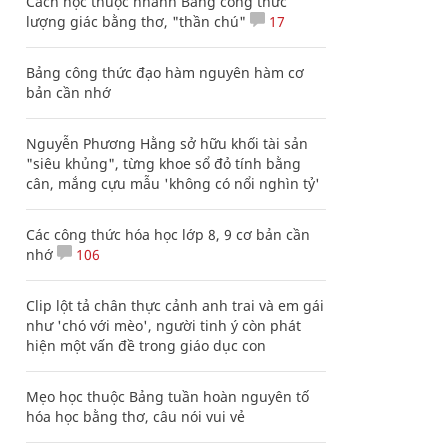
Cách học thuộc nhanh Bảng công thức
lượng giác bằng thơ, "thần chú"
17
Bảng công thức đạo hàm nguyên hàm cơ
bản cần nhớ
Nguyễn Phương Hằng sở hữu khối tài sản
"siêu khủng", từng khoe sổ đỏ tính bằng
cân, mắng cựu mẫu 'không có nổi nghìn tỷ'
Các công thức hóa học lớp 8, 9 cơ bản cần
nhớ
106
Clip lột tả chân thực cảnh anh trai và em gái
như 'chó với mèo', người tinh ý còn phát
hiện một vấn đề trong giáo dục con
Mẹo học thuộc Bảng tuần hoàn nguyên tố
hóa học bằng thơ, câu nói vui vẻ