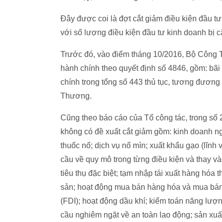
Đây được coi là đợt cắt giảm điều kiện đầu 
với số lượng điều kiện đầu tư kinh doanh bị c
Trước đó, vào điểm tháng 10/2016, Bộ Công 
hành chính theo quyết định số 4846, gồm: bãi
chính trong tổng số 443 thủ tục, tương đương
Thương.
Cũng theo báo cáo của Tổ công tác, trong số 
không có đề xuất cắt giảm gồm: kinh doanh ng
thuốc nổ; dịch vụ nổ mìn; xuất khẩu gạo (lĩn
cầu về quy mô trong từng điều kiện và thay v
tiêu thụ đặc biệt; tạm nhập tái xuất hàng hó
sản; hoạt động mua bán hàng hóa và mua bán
(FDI); hoạt động dầu khí; kiểm toán năng lượng
cầu nghiêm ngặt về an toàn lao động; sản xuấ