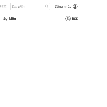
18822
Đăng nhập
Sự kiện
RSS