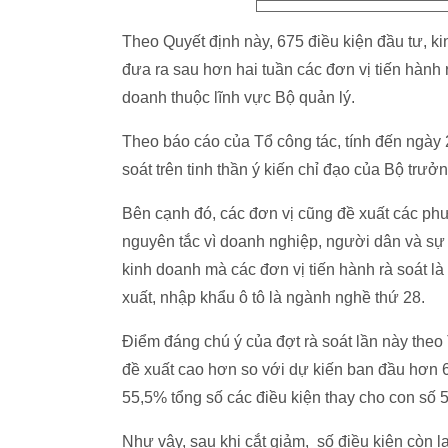
Theo Quyết định này, 675 điều kiện đầu tư,
đưa ra sau hơn hai tuần các đơn vị tiến hành 
doanh thuộc lĩnh vực Bộ quản lý.
Theo báo cáo của Tổ công tác, tính đến ngày 2
soát trên tinh thần ý kiến chỉ đạo của Bộ trư
Bên cạnh đó, các đơn vị cũng đề xuất các phư
nguyên tắc vì doanh nghiệp, người dân và sự p
kinh doanh mà các đơn vị tiến hành rà soát l
xuất, nhập khẩu ô tô là ngành nghề thứ 28.
Điểm đáng chú ý của đợt rà soát lần này theo
đề xuất cao hơn so với dự kiến ban đầu hơn 60
55,5% tổng số các điều kiện thay cho con số 
Như vậy, sau khi cắt giảm, số điều kiện còn lạ