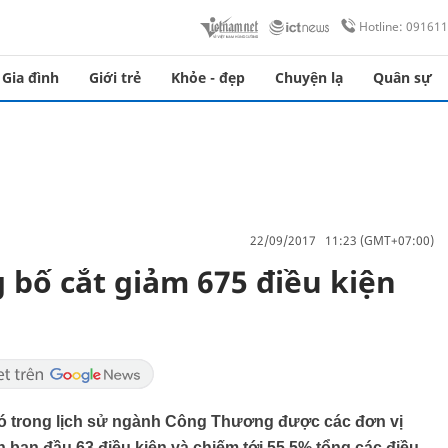
Hotline: 09161
Gia đình
Giới trẻ
Khỏe - đẹp
Chuyện lạ
Quân sự
22/09/2017 11:23 (GMT+07:00)
bố cắt giảm 675 điều kiện
có trong lịch sử ngành Công Thương được các đơn vị
 ban đầu 63 điều kiện và chiếm tới 55,5% tổng các điều