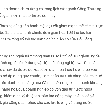
tư kinh doanh chưa từng có trong lịch sử ngành Công Thương
ắt giảm lớn nhất từ trước đến nay.
Thương cũng tiến hành một đợt cắt giảm mạnh mẽ các thủ tục
 bỏ 15 thủ tục hành chính, đơn giản hóa 108 thủ tục hành
 27,8% tổng số thủ tục hành chính hiện có của Bộ Công
27 ngành nghề nằm trong diện rà soát thì có 10 ngành, nghề
ành nghề có sử dụng vật liệu nổ công nghiệp và tiền chất
h vực này đã được đề xuất đơn giản hóa theo hướng bỏ yêu
ào đó áp dụng quy chuẩn); tạm nhập tái xuất hàng hóa có thuế
a thuộc danh mục hàng hóa đã qua sử dụng; kinh doanh khoáng
 hàng hóa của doanh nghiệp có vốn đầu tư nước ngoài
, kiểm định kỹ thuật an toàn lao động máy, thiết bị có yêu
t, gia công quân phục cho các lực lượng vũ trang nước