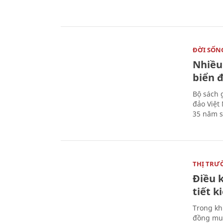
ĐỜI SỐN
Nhiều
biển 
Bộ sách 
đảo Việt
35 năm s
THỊ TRƯ
Điều k
tiết 
Trong kh
đồng mua