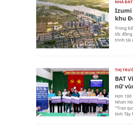
NHÀ ĐẤT
Izumi 
khu Đ
Trong bố
tốc đồng
trình tái
THỊ TRƯ
BAT V
nữ vù
Hơn 100 
Nhơn Hòa
“Trao qu
tỉnh Tây 