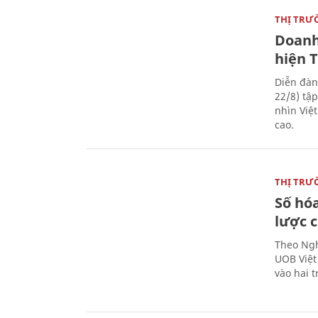
THỊ TRƯ
Doanh
hiện 
Diễn đàn
22/8) tậ
nhìn Việ
cao.
THỊ TRƯ
Số hóa
lược 
Theo Ngh
UOB Việt
vào hai t