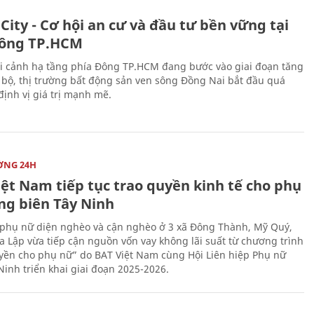
City - Cơ hội an cư và đầu tư bền vững tại
ông TP.HCM
i cảnh hạ tầng phía Đông TP.HCM đang bước vào giai đoạn tăng
 bộ, thị trường bất động sản ven sông Đồng Nai bắt đầu quá
 định vị giá trị mạnh mẽ.
ỜNG 24H
iệt Nam tiếp tục trao quyền kinh tế cho phụ
ng biên Tây Ninh
phụ nữ diện nghèo và cận nghèo ở 3 xã Đông Thành, Mỹ Quý,
 Lập vừa tiếp cận nguồn vốn vay không lãi suất từ chương trình
yền cho phụ nữ” do BAT Việt Nam cùng Hội Liên hiệp Phụ nữ
Ninh triển khai giai đoạn 2025-2026.