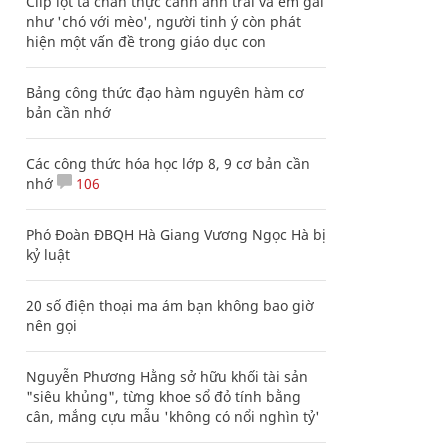
Clip lột tả chân thực cảnh anh trai và em gái
như 'chó với mèo', người tinh ý còn phát
hiện một vấn đề trong giáo dục con
Bảng công thức đạo hàm nguyên hàm cơ
bản cần nhớ
Các công thức hóa học lớp 8, 9 cơ bản cần
nhớ
106
Phó Đoàn ĐBQH Hà Giang Vương Ngọc Hà bị
kỷ luật
20 số điện thoại ma ám bạn không bao giờ
nên gọi
Nguyễn Phương Hằng sở hữu khối tài sản
"siêu khủng", từng khoe sổ đỏ tính bằng
cân, mắng cựu mẫu 'không có nổi nghìn tỷ'