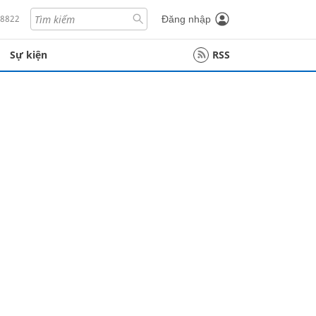
18822
Đăng nhập
Sự kiện
RSS