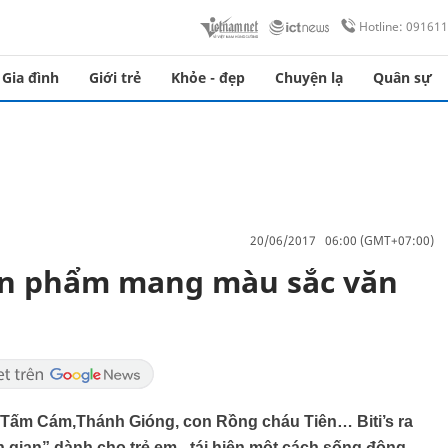
Hotline: 09161
Gia đình
Giới trẻ
Khỏe - đẹp
Chuyện lạ
Quân sự
20/06/2017 06:00 (GMT+07:00)
sản phẩm mang màu sắc văn
Tấm Cám,Thánh Gióng, con Rồng cháu Tiên… Biti’s ra
 gian” dành cho trẻ em - tái hiện một cách sống động