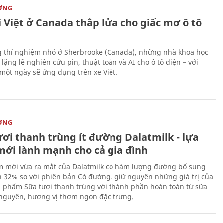
ỜNG
 Việt ở Canada thắp lửa cho giấc mơ ô tô
 thí nghiệm nhỏ ở Sherbrooke (Canada), những nhà khoa học
lặng lẽ nghiên cứu pin, thuật toán và AI cho ô tô điện – với
 một ngày sẽ ứng dụng trên xe Việt.
ỜNG
ươi thanh trùng ít đường Dalatmilk - lựa
mới lành mạnh cho cả gia đình
 mới vừa ra mắt của Dalatmilk có hàm lượng đường bổ sung
 32% so với phiên bản Có đường, giữ nguyên những giá trị của
 phẩm Sữa tươi thanh trùng với thành phần hoàn toàn từ sữa
 nguyên, hương vị thơm ngon đặc trưng.