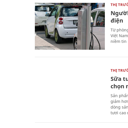
THỊ TRƯ
Người
điện
Từ phòng
Việt Nam 
niềm tin
THỊ TRƯ
Sữa t
chọn 
Sản phẩm
giảm hơn
dòng sản
tươi cao