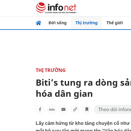
Đời sống
Thị trường
Thế giới
THỊ TRƯỜNG
Biti’s tung ra dòng 
hóa dân gian
Lấy cảm hứng từ kho tàng chuyện cổ như 
mắt bộ sưu tập mới mang tên “Văn hóa dân