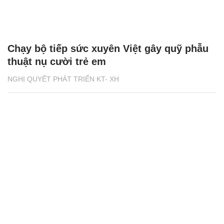
Chạy bộ tiếp sức xuyên Việt gây quỹ phẫu
thuật nụ cười trẻ em
NGHỊ QUYẾT PHÁT TRIỂN KT- XH