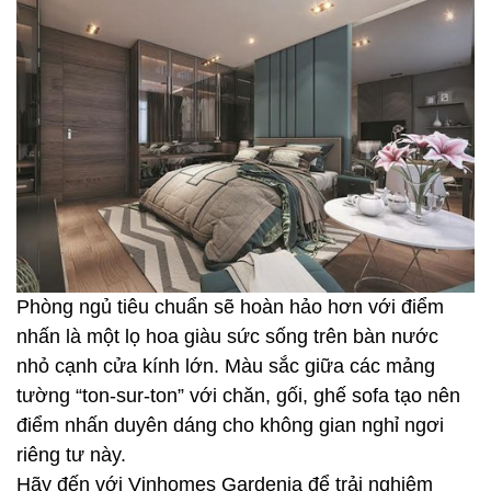
Phòng ngủ tiêu chuẩn sẽ hoàn hảo hơn với điểm
nhấn là một lọ hoa giàu sức sống trên bàn nước
nhỏ cạnh cửa kính lớn. Màu sắc giữa các mảng
tường “ton-sur-ton” với chăn, gối, ghế sofa tạo nên
điểm nhấn duyên dáng cho không gian nghỉ ngơi
riêng tư này.
Hãy đến với Vinhomes Gardenia để trải nghiệm