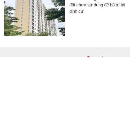
đất chưa sử dụng để bố trí tái
định cư
CHUYÊN TRANG CỦA BÁO
Tòa soạn: Tòa nhà Cục Tần Số, 115 Trần Duy Hưng Hà Nội
Giấy phép hoạt động báo chí: Số 09/GP-BTTTT, Bộ Thông tin và
Truyền thông cấp ngày 07/01/2019.
0916118822
Hotline nội dung:
toasoan@infonet.vn
Email: