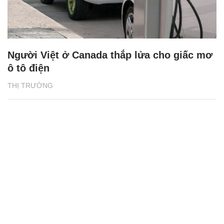
Người Việt ở Canada thắp lửa cho giấc mơ
ô tô điện
THỊ TRƯỜNG