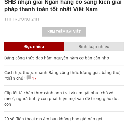
SHB nhận giải Ngân hàng có sáng kiến giải
pháp thanh toán tốt nhất Việt Nam
THỊ TRƯỜNG 24H
XEM THÊM BÀI VIẾT
Đọc nhiều
Bình luận nhiều
Bảng công thức đạo hàm nguyên hàm cơ bản cần nhớ
Cách học thuộc nhanh Bảng công thức lượng giác bằng thơ,
"thần chú"
17
Clip lột tả chân thực cảnh anh trai và em gái như 'chó với
mèo', người tinh ý còn phát hiện một vấn đề trong giáo dục
con
20 số điện thoại ma ám bạn không bao giờ nên gọi