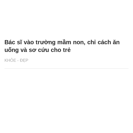
Bác sĩ vào trường mầm non, chỉ cách ăn
uống và sơ cứu cho trẻ
KHỎE - ĐẸP