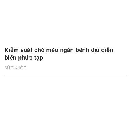
Kiểm soát chó mèo ngăn bệnh dại diễn
biến phức tạp
SỨC KHỎE