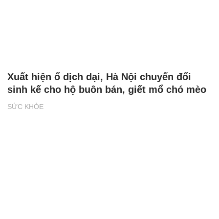
Xuất hiện ổ dịch dại, Hà Nội chuyển đổi
sinh kế cho hộ buôn bán, giết mổ chó mèo
SỨC KHỎE