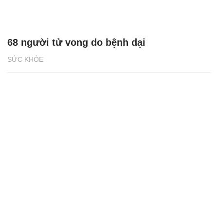
68 người tử vong do bệnh dại
SỨC KHỎE