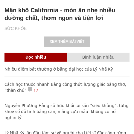
Mận khô California - món ăn nhẹ nhiều
dưỡng chất, thơm ngon và tiện lợi
SỨC KHỎE
XEM THÊM BÀI VIẾT
Đọc nhiều
Bình luận nhiều
Nhiều điểm bất thường ở bằng đại học của Lý Nhã Kỳ
Cách học thuộc nhanh Bảng công thức lượng giác bằng thơ,
"thần chú"
17
Nguyễn Phương Hằng sở hữu khối tài sản "siêu khủng", từng
khoe sổ đỏ tính bằng cân, mắng cựu mẫu 'không có nổi
nghìn tỷ'
Lý Nhã Kỳ lần đầu tâm sự về người cha Liệt sĩ đặc công rừng