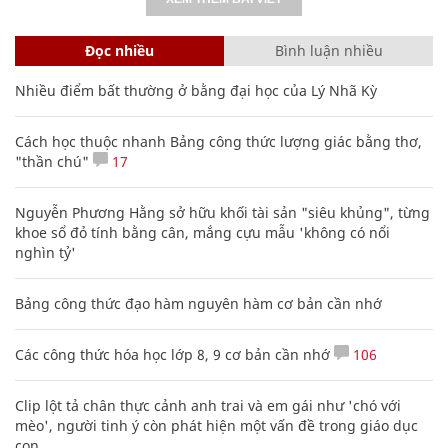
Đọc nhiều
Bình luận nhiều
Nhiều điểm bất thường ở bằng đại học của Lý Nhã Kỳ
Cách học thuộc nhanh Bảng công thức lượng giác bằng thơ,
"thần chú"
17
Nguyễn Phương Hằng sở hữu khối tài sản "siêu khủng", từng
khoe sổ đỏ tính bằng cân, mắng cựu mẫu 'không có nổi
nghìn tỷ'
Bảng công thức đạo hàm nguyên hàm cơ bản cần nhớ
Các công thức hóa học lớp 8, 9 cơ bản cần nhớ
106
Clip lột tả chân thực cảnh anh trai và em gái như 'chó với
mèo', người tinh ý còn phát hiện một vấn đề trong giáo dục
con