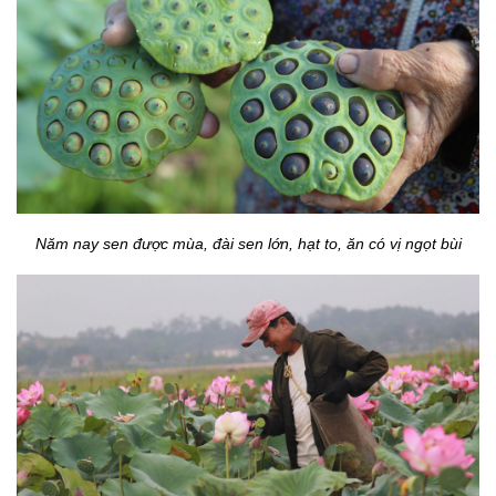
Năm nay sen được mùa, đài sen lớn, hạt to, ăn có vị ngọt bùi