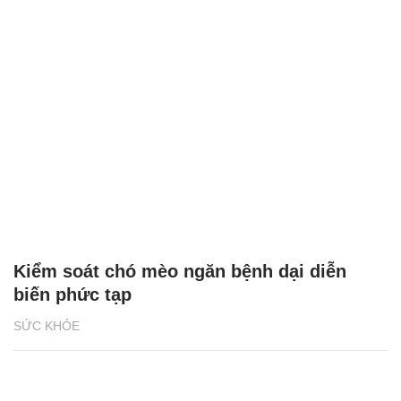
Kiểm soát chó mèo ngăn bệnh dại diễn
biến phức tạp
SỨC KHỎE