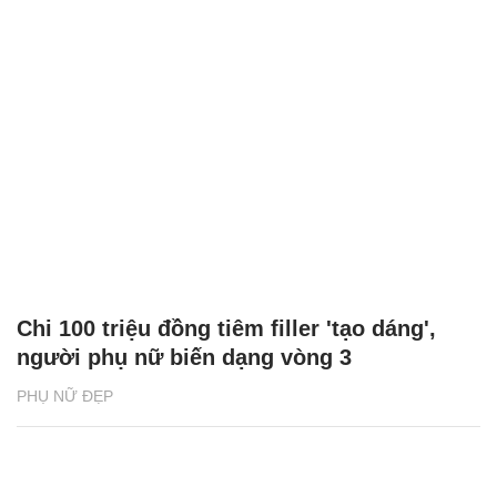
Chi 100 triệu đồng tiêm filler 'tạo dáng',
người phụ nữ biến dạng vòng 3
PHỤ NỮ ĐẸP