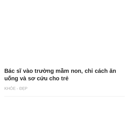
Bác sĩ vào trường mầm non, chỉ cách ăn
uống và sơ cứu cho trẻ
KHỎE - ĐẸP