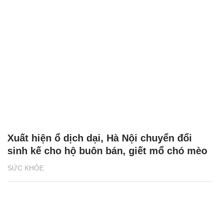
Xuất hiện ổ dịch dại, Hà Nội chuyển đổi
sinh kế cho hộ buôn bán, giết mổ chó mèo
SỨC KHỎE