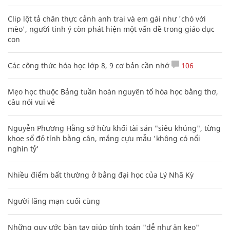
Clip lột tả chân thực cảnh anh trai và em gái như 'chó với
mèo', người tinh ý còn phát hiện một vấn đề trong giáo dục
con
Các công thức hóa học lớp 8, 9 cơ bản cần nhớ
106
Mẹo học thuộc Bảng tuần hoàn nguyên tố hóa học bằng thơ,
câu nói vui vẻ
Nguyễn Phương Hằng sở hữu khối tài sản "siêu khủng", từng
khoe sổ đỏ tính bằng cân, mắng cựu mẫu 'không có nổi
nghìn tỷ'
Nhiều điểm bất thường ở bằng đại học của Lý Nhã Kỳ
Người lãng mạn cuối cùng
Những quy ước bàn tay giúp tính toán "dễ như ăn kẹo"