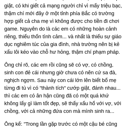
giật, có khi giết cả mạng người chỉ vì mấy triệu bạc,
thậm chí mới đây ở một tỉnh phía Bắc có trường
hợp giết cả cha mẹ vì không được cho tiền đi chơi
game. Nguyên do là các em có những hoàn cảnh
riêng, thiếu thốn tình cảm... và nhất là thiếu sự giáo
dục nghiêm túc của gia đình, nhà trường nên bị kẻ
xấu lôi kéo vào chỗ hư hỏng, thậm chí phạm pháp.
Ông chỉ rõ, các em rồi cũng sẽ có vợ, có chồng,
sinh con đẻ cái nhưng giờ chưa có nên cứ sa đà,
nghịch ngợm. Sau này con cái lớn lên biết bố mẹ
từng đi tù vì có "thành tích" cướp giật, đánh nhau...
thì các em có ân hận cũng đã có một quá khứ
không lấy gì làm tốt đẹp, sẽ thấy xấu hổ với vợ, với
chồng, với cả những đứa con mà mình sinh ra...
Ông kể: "Trong lần gặp trước có một cậu bé cũng