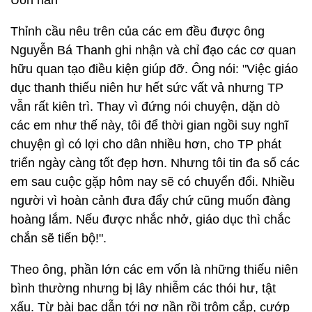
Uốn nắn
Thỉnh cầu nêu trên của các em đều được ông
Nguyễn Bá Thanh ghi nhận và chỉ đạo các cơ quan
hữu quan tạo điều kiện giúp đỡ. Ông nói: "Việc giáo
dục thanh thiếu niên hư hết sức vất vả nhưng TP
vẫn rất kiên trì. Thay vì đứng nói chuyện, dặn dò
các em như thế này, tôi để thời gian ngồi suy nghĩ
chuyện gì có lợi cho dân nhiều hơn, cho TP phát
triển ngày càng tốt đẹp hơn. Nhưng tôi tin đa số các
em sau cuộc gặp hôm nay sẽ có chuyển đổi. Nhiều
người vì hoàn cảnh đưa đẩy chứ cũng muốn đàng
hoàng lắm. Nếu được nhắc nhở, giáo dục thì chắc
chắn sẽ tiến bộ!".
Theo ông, phần lớn các em vốn là những thiếu niên
bình thường nhưng bị lây nhiễm các thói hư, tật
xấu. Từ bài bạc dẫn tới nợ nần rồi trộm cắp, cướp