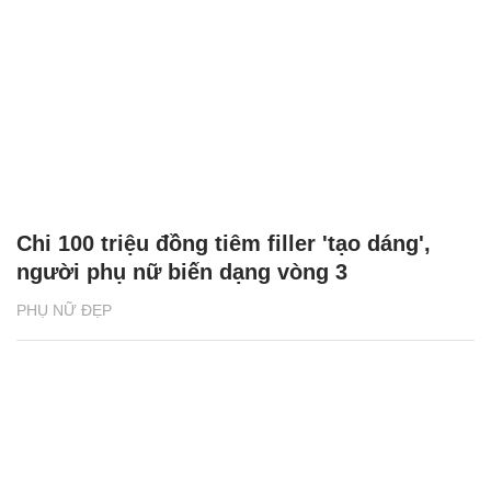
Chi 100 triệu đồng tiêm filler 'tạo dáng',
người phụ nữ biến dạng vòng 3
PHỤ NỮ ĐẸP