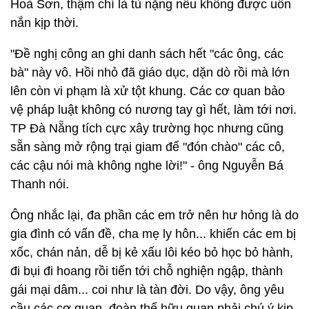
Hoà Sơn, thậm chí là tù nặng nếu không được uốn
nắn kịp thời.
"Đề nghị công an ghi danh sách hết "các ông, các
bà" này vô. Hồi nhỏ đã giáo dục, dặn dò rồi mà lớn
lên còn vi phạm là xử tột khung. Các cơ quan bảo
vệ pháp luật không có nương tay gì hết, làm tới nơi.
TP Đà Nẵng tích cực xây trường học nhưng cũng
sẵn sàng mở rộng trại giam để "đón chào" các cô,
các cậu nói mà không nghe lời!" - ông Nguyễn Bá
Thanh nói.
Ông nhắc lại, đa phần các em trở nên hư hỏng là do
gia đình có vấn đề, cha mẹ ly hôn... khiến các em bị
xốc, chán nản, dễ bị kẻ xấu lôi kéo bỏ học bỏ hành,
đi bụi đi hoang rồi tiến tới chỗ nghiện ngập, thành
gái mại dâm... coi như là tàn đời. Do vậy, ông yêu
cầu các cơ quan, đoàn thể hữu quan phải chú ý kịp