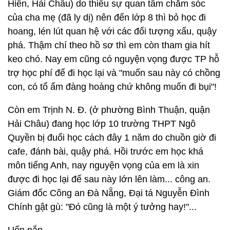
Hiên, Hải Châu) do thiếu sự quan tâm chăm sóc
của cha mẹ (đã ly dị) nên đến lớp 8 thì bỏ học đi
hoang, lén lút quan hệ với các đối tượng xấu, quậy
phá. Thậm chí theo hồ sơ thì em còn tham gia hít
keo chó. Nay em cũng có nguyện vọng được TP hỗ
trợ học phí để đi học lại và "muốn sau này có chồng
con, có tổ ấm đàng hoàng chứ không muốn đi bụi"!
Còn em Trịnh N. Đ. (ở phường Bình Thuận, quận
Hải Châu) đang học lớp 10 trường THPT Ngô
Quyền bị đuổi học cách đây 1 năm do chuồn giờ đi
cafe, đánh bài, quậy phá. Hồi trước em học khá
môn tiếng Anh, nay nguyện vọng của em là xin
được đi học lại để sau này lớn lên làm... công an.
Giám đốc Công an Đà Nẵng, Đại tá Nguyễn Đình
Chính gật gù: "Đó cũng là một ý tưởng hay!"...