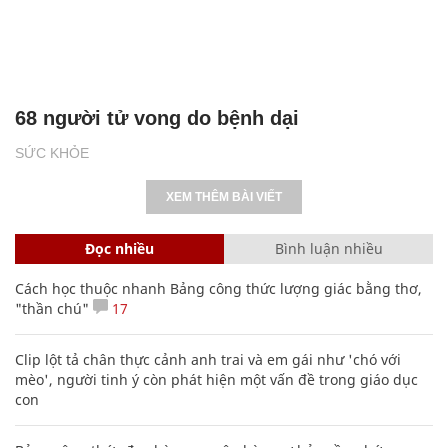
68 người tử vong do bệnh dại
SỨC KHỎE
XEM THÊM BÀI VIẾT
Đọc nhiều
Bình luận nhiều
Cách học thuộc nhanh Bảng công thức lượng giác bằng thơ,
"thần chú"
17
Clip lột tả chân thực cảnh anh trai và em gái như 'chó với
mèo', người tinh ý còn phát hiện một vấn đề trong giáo dục
con