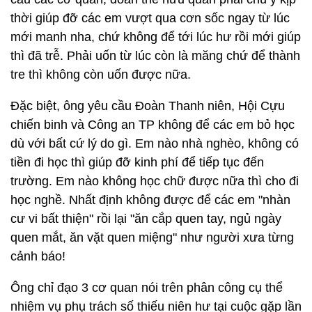
thời giúp đỡ các em vượt qua cơn sốc ngay từ lúc
mới manh nha, chứ không để tới lúc hư rồi mới giúp
thì đã trễ. Phải uốn từ lúc còn là măng chứ để thành
tre thì không còn uốn được nữa.
Đặc biệt, ông yêu cầu Đoàn Thanh niên, Hội Cựu
chiến binh và Công an TP không để các em bỏ học
dù với bất cứ lý do gì. Em nào nhà nghèo, không có
tiền đi học thì giúp đỡ kinh phí để tiếp tục đến
trường. Em nào không học chữ được nữa thì cho đi
học nghề. Nhất định không được để các em "nhàn
cư vi bất thiện" rồi lại "ăn cắp quen tay, ngủ ngày
quen mắt, ăn vặt quen miệng" như người xưa từng
cảnh báo!
Ông chỉ đạo 3 cơ quan nói trên phân công cụ thể
nhiệm vụ phụ trách số thiếu niên hư tại cuộc gặp lần