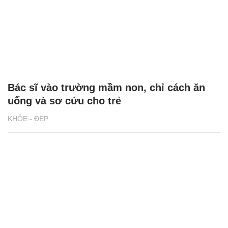
Bác sĩ vào trường mầm non, chỉ cách ăn
uống và sơ cứu cho trẻ
KHỎE - ĐẸP