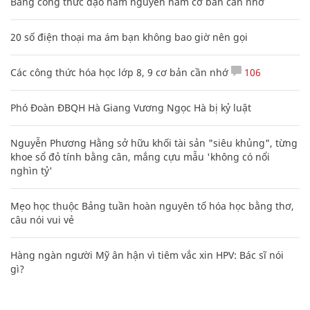
Bảng công thức đạo hàm nguyên hàm cơ bản cần nhớ
20 số điện thoại ma ám bạn không bao giờ nên gọi
Các công thức hóa học lớp 8, 9 cơ bản cần nhớ
106
Phó Đoàn ĐBQH Hà Giang Vương Ngọc Hà bị kỷ luật
Nguyễn Phương Hằng sở hữu khối tài sản "siêu khủng", từng
khoe sổ đỏ tính bằng cân, mắng cựu mẫu 'không có nổi
nghìn tỷ'
Mẹo học thuộc Bảng tuần hoàn nguyên tố hóa học bằng thơ,
câu nói vui vẻ
Hàng ngàn người Mỹ ân hận vì tiêm vắc xin HPV: Bác sĩ nói
gì?