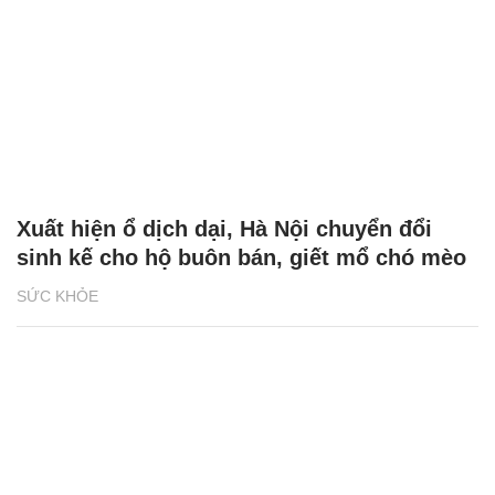
Xuất hiện ổ dịch dại, Hà Nội chuyển đổi
sinh kế cho hộ buôn bán, giết mổ chó mèo
SỨC KHỎE