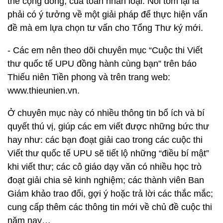
thể cộng đồng, của toàn nhân loại. Nói tóm lại là
phải có ý tưởng về một giải pháp để thực hiện vấn
đề mà em lựa chọn tư vấn cho Tổng Thư ký mới.
- Các em nên theo dõi chuyên mục “Cuộc thi Viết
thư quốc tế UPU đồng hành cùng bạn” trên báo
Thiếu niên Tiền phong và trên trang web:
www.thieunien.vn.
Ở chuyên mục này có nhiều thông tin bổ ích và bí
quyết thú vị, giúp các em viết được những bức thư
hay như: các bạn đoạt giải cao trong các cuộc thi
Viết thư quốc tế UPU sẽ tiết lộ những “điều bí mật”
khi viết thư; các cô giáo dạy văn có nhiều học trò
đoạt giải chia sẻ kinh nghiệm; các thành viên Ban
Giám khảo trao đổi, gợi ý hoặc trả lời các thắc mắc;
cung cấp thêm các thông tin mới về chủ đề cuộc thi
năm nay…