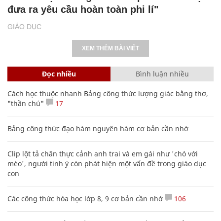
đưa ra yêu cầu hoàn toàn phi lí"
GIÁO DỤC
XEM THÊM BÀI VIẾT
Đọc nhiều
Bình luận nhiều
Cách học thuộc nhanh Bảng công thức lượng giác bằng thơ,
"thần chú"
17
Bảng công thức đạo hàm nguyên hàm cơ bản cần nhớ
Clip lột tả chân thực cảnh anh trai và em gái như 'chó với
mèo', người tinh ý còn phát hiện một vấn đề trong giáo dục
con
Các công thức hóa học lớp 8, 9 cơ bản cần nhớ
106