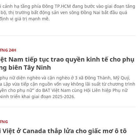
i cảnh hạ tầng phía Đông TP.HCM đang bước vào giai đoạn tăng
 bộ, thị trường bất động sản ven sông Đồng Nai bắt đầu quá
 định vị giá trị mạnh mẽ.
ỜNG 24H
iệt Nam tiếp tục trao quyền kinh tế cho phụ
ng biên Tây Ninh
phụ nữ diện nghèo và cận nghèo ở 3 xã Đông Thành, Mỹ Quý,
 Lập vừa tiếp cận nguồn vốn vay không lãi suất từ chương trình
yền cho phụ nữ” do BAT Việt Nam cùng Hội Liên hiệp Phụ nữ
Ninh triển khai giai đoạn 2025-2026.
ỜNG
 Việt ở Canada thắp lửa cho giấc mơ ô tô