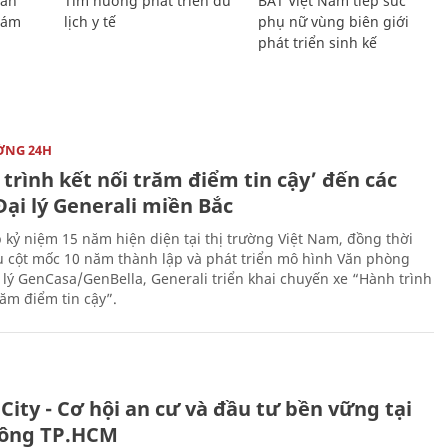
Lan
Tìm hướng phát triển du
BAT Việt Nam tiếp sức
Giám
lịch y tế
phụ nữ vùng biên giới
phát triển sinh kế
ỜNG 24H
trình kết nối trăm điểm tin cậy’ đến các
ại lý Generali miền Bắc
 kỷ niệm 15 năm hiện diện tại thị trường Việt Nam, đồng thời
 cột mốc 10 năm thành lập và phát triển mô hình Văn phòng
 lý GenCasa/GenBella, Generali triển khai chuyến xe “Hành trình
răm điểm tin cậy”.
City - Cơ hội an cư và đầu tư bền vững tại
ông TP.HCM