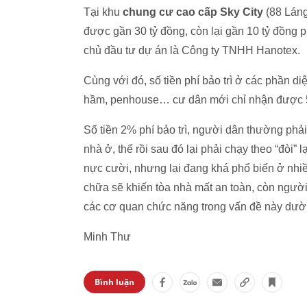
Tại khu
chung cư cao cấp Sky City
(88 Láng
được gần 30 tỷ đồng, còn lại gần 10 tỷ đồng 
chủ đầu tư dự án là Công ty TNHH Hanotex.
Cùng với đó, số tiền phí bảo trì ở các phần diệ
hầm, penhouse… cư dân mới chỉ nhận được 50
Số tiền 2% phí bảo trì, người dân thường ph
nhà ở, thế rồi sau đó lại phải chạy theo “đòi” 
nực cười, nhưng lại đang khá phổ biến ở nhi
chữa sẽ khiến tòa nhà mất an toàn, còn người 
các cơ quan chức năng trong vấn đề này dư
Minh Thư
Bình luận