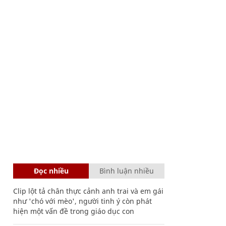
Đọc nhiều
Bình luận nhiều
Clip lột tả chân thực cảnh anh trai và em gái
như 'chó với mèo', người tinh ý còn phát
hiện một vấn đề trong giáo dục con