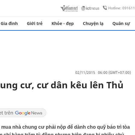
Hotline: 09161
Gia đình
Giới trẻ
Khỏe - đẹp
Chuyện lạ
Quân sự
02/11/2015 06:00 (GMT+07:00)
hung cư, cư dân kêu lên Thủ
i mua nhà chung cư phải nộp để dành cho quỹ bảo trì tòa
ậm chí hàng trăm tỷ đồng nhưng hiện đang bị nhiều chủ