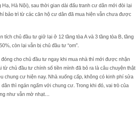
 Hạ, Hà Nội), sau thời gian dài đấu tranh cư dân mới đòi lại
phí bảo trì từ các căn hộ cư dân đã mua hiện vẫn chưa được
n tích chủ đầu tư giữ lại ở 12 tầng tòa A và 3 tầng tòa B, tầng
%, còn lại vẫn bị chủ đầu tư “om”.
ải đóng cho chủ đầu tư ngay khi mua nhà thì mới được nhận
lại từ chủ đầu tư chính số tiền mình đã bỏ ra là câu chuyện thật
ều chung cư hiện nay. Nhà xuống cấp, không có kinh phí sửa
dân thì ngán ngẩm với chung cư. Trong khi đó, vai trò của
ờng như vẫn mờ nhạt…