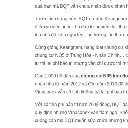
quá hạn mà BQT vẫn chưa nhận được phản hồ
Trước tình trạng trên, BQT cư dân Keangnam t
điểm vụ việc buộc chủ đầu tư nghiêm túc thực 
tòa nhà đã kiến nghị lên Thủ tướng lần thứ nh
Cũng giống Keangnam, hàng loạt chung cư kh
chung cư NO5 ở Trung Hòa - Nhân Chính… cũ
tư trả lại phí bảo trì nhưng vẫn chỉ được trả “n
Gần 1.000 hộ dân của
chung cư N05 khu đô
nhận nhà từ năm 2012 và đến năm 2013 đã th
Vinaconex vẫn cố tình không trả lại phí bảo trì.
Với số tiền phí bảo trì hơn 70 tỷ đồng, BQT đ
quy định nhưng Vinaconex vẫn “làm ngơ” khôn
xuống cấp mà BQT muốn sửa chữa nhưng khô