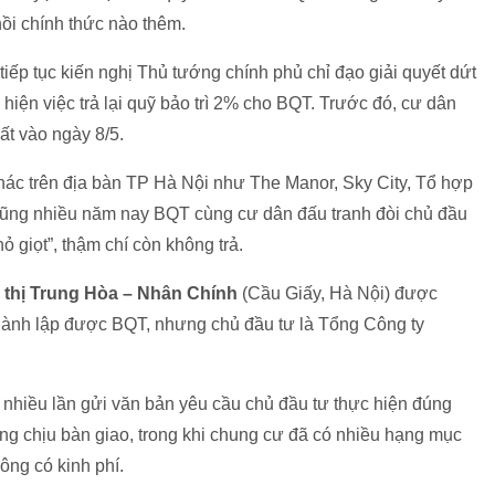
i chính thức nào thêm.
iếp tục kiến nghị Thủ tướng chính phủ chỉ đạo giải quyết dứt
hiện việc trả lại quỹ bảo trì 2% cho BQT. Trước đó, cư dân
ất vào ngày 8/5.
ác trên địa bàn TP Hà Nội như The Manor, Sky City, Tổ hợp
ng nhiều năm nay BQT cùng cư dân đấu tranh đòi chủ đầu
hỏ giọt”, thậm chí còn không trả.
 thị Trung Hòa – Nhân Chính
(Cầu Giấy, Hà Nội) được
ành lập được BQT, nhưng chủ đầu tư là Tổng Công ty
ã nhiều lần gửi văn bản yêu cầu chủ đầu tư thực hiện đúng
g chịu bàn giao, trong khi chung cư đã có nhiều hạng mục
ng có kinh phí.