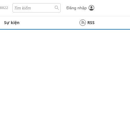
18822
Đăng nhập
Sự kiện
RSS