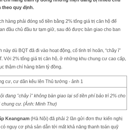
 theo quy định.
h hàng phải đóng số tiền bằng 2% tổng giá trị căn hộ để
ban đầu chủ đầu tư tạm giữ, sau đó được bàn giao cho ban
h này dù BQT đã đi vào hoạt động, cố tình trì hoãn, “chây ì”
T. Với 2% tổng giá trị căn hộ, ở những khu chung cư cao cấp,
hục thậm chí hàng trăm tỷ đồng.
 đang "chây ì" không bàn giao lại số tiền phí bảo trì 2% cho
ị chung cư. (Ảnh: Minh Thư)
cấp Keangnam
(Hà Nội) đã phải 2 lần gửi đơn thư kiến nghị
có nguy cơ phá sản dẫn tới mất khả năng thanh toán quỹ