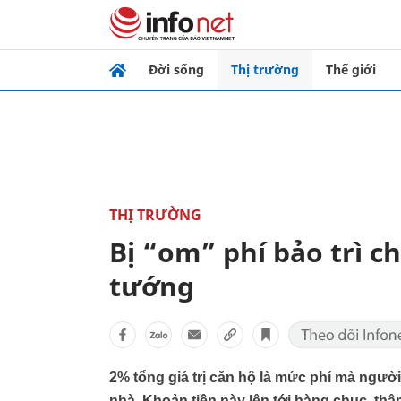
Đời sống
Thị trường
Thế giới
THỊ TRƯỜNG
Bị “om” phí bảo trì c
tướng
2% tổng giá trị căn hộ là mức phí mà ngườ
nhà. Khoản tiền này lên tới hàng chục, th