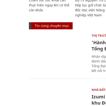
Chăm sóc sức khỏe cần
GS.TS Nguyễn Thị 
thực hiện ngay khi cơ thể
tiếp tục giữ chức 
còn khỏe
đốc Học viện Nông
nghiệp Việt Nam
Tin cùng chuyên mục
THỊ TRƯ
‘Hành 
Tổng Đ
Nhân dịp
đánh dấu
Tổng Đại
kết nối t
NHÀ ĐẤT
Izumi 
khu Đ