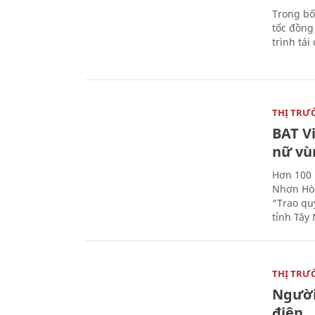
Trong bố
tốc đồng
trình tái
THỊ TRƯ
BAT V
nữ vù
Hơn 100 
Nhơn Hòa
“Trao qu
tỉnh Tây 
THỊ TRƯ
Người
điện