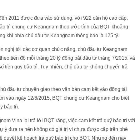
n 2011 được đưa vào sử dụng, với 922 căn hộ cao cấp,
 bảo trì chung cư Keangnam theo ước tính của BQT khoảng
rong khi phía chủ đầu tư Keangnam thông báo là 125 tỷ.
iến nghị tới các cơ quan chức năng, chủ đầu tư Keangnam
 theo tiến độ mỗi tháng 20 tỷ đồng bắt đầu từ tháng 7/2015, và
ố tiền quỹ bảo trì. Tuy nhiên, chủ đầu tư không chuyển trả
hủ đầu tư chuyển giao theo văn bản cam kết vào đồng tài
am vào ngày 12/6/2015, BQT chung cư Keangnam cho biết
 bảo trì.
am Vina lại trả lời BQT rằng, việc cam kết trả quỹ bảo trì với
ự ý đưa ra nên không có giá trị vì chưa được cấp trên phê
hê duyệt kế hoạch trả quỹ bảo trì cho BQT. Nhưng đến nay