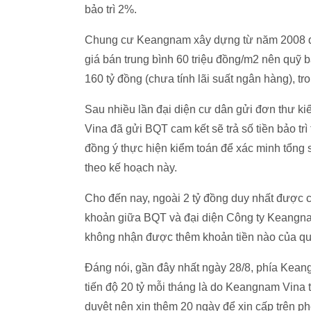
bảo trì 2%.
Chung cư Keangnam xây dựng từ năm 2008 đế
giá bán trung bình 60 triệu đồng/m2 nên quỹ
160 tỷ đồng (chưa tính lãi suất ngân hàng), t
Sau nhiều lần đại diện cư dân gửi đơn thư k
Vina đã gửi BQT cam kết sẽ trả số tiền bảo trì
đồng ý thực hiện kiểm toán để xác minh tổng s
theo kế hoạch này.
Cho đến nay, ngoài 2 tỷ đồng duy nhất được c
khoản giữa BQT và đại diện Công ty Keangn
không nhận được thêm khoản tiền nào của quỹ
Đáng nói, gần đây nhất ngày 28/8, phía Keangn
tiến độ 20 tỷ mỗi tháng là do Keangnam Vina t
duyệt nên xin thêm 20 ngày để xin cấp trên p