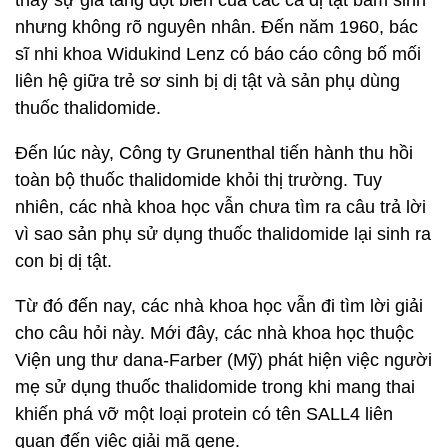
thấy sự gia tăng đột biến của các ca dị tật bẩm sinh
nhưng không rõ nguyên nhân. Đến năm 1960, bác
sĩ nhi khoa Widukind Lenz có báo cáo công bố mối
liên hệ giữa trẻ sơ sinh bị dị tật và sản phụ dùng
thuốc thalidomide.
Đến lúc này, Công ty Grunenthal tiến hành thu hồi
toàn bộ thuốc thalidomide khỏi thị trường. Tuy
nhiên, các nhà khoa học vẫn chưa tìm ra câu trả lời
vì sao sản phụ sử dụng thuốc thalidomide lại sinh ra
con bị dị tật.
Từ đó đến nay, các nhà khoa học vẫn đi tìm lời giải
cho câu hỏi này. Mới đây, các nhà khoa học thuộc
Viện ung thư dana-Farber (Mỹ) phát hiện việc người
mẹ sử dụng thuốc thalidomide trong khi mang thai
khiến phá vỡ một loại protein có tên SALL4 liên
quan đến việc giải mã gene.