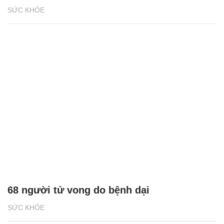
SỨC KHỎE
68 người tử vong do bệnh dại
SỨC KHỎE