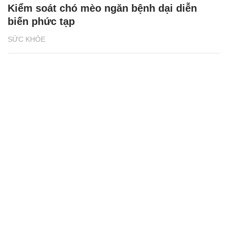
Kiểm soát chó mèo ngăn bệnh dại diễn
biến phức tạp
SỨC KHỎE