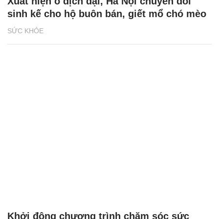
Xuất hiện ổ dịch dại, Hà Nội chuyển đổi
sinh kế cho hộ buôn bán, giết mổ chó mèo
SỨC KHỎE
Khởi động chương trình chăm sóc sức