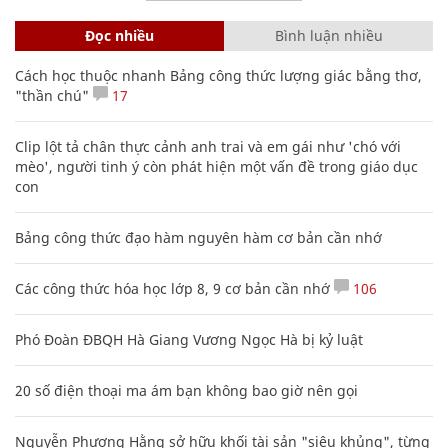
Đọc nhiều
Bình luận nhiều
Cách học thuộc nhanh Bảng công thức lượng giác bằng thơ,
"thần chú"
17
Clip lột tả chân thực cảnh anh trai và em gái như 'chó với
mèo', người tinh ý còn phát hiện một vấn đề trong giáo dục
con
Bảng công thức đạo hàm nguyên hàm cơ bản cần nhớ
Các công thức hóa học lớp 8, 9 cơ bản cần nhớ
106
Phó Đoàn ĐBQH Hà Giang Vương Ngọc Hà bị kỷ luật
20 số điện thoại ma ám bạn không bao giờ nên gọi
Nguyễn Phương Hằng sở hữu khối tài sản "siêu khủng", từng