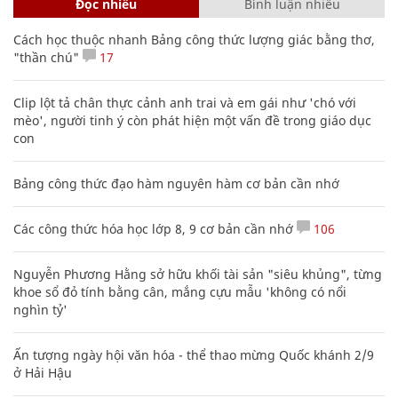
Đọc nhiều
Bình luận nhiều
Cách học thuộc nhanh Bảng công thức lượng giác bằng thơ,
"thần chú"
17
Clip lột tả chân thực cảnh anh trai và em gái như 'chó với
mèo', người tinh ý còn phát hiện một vấn đề trong giáo dục
con
Bảng công thức đạo hàm nguyên hàm cơ bản cần nhớ
Các công thức hóa học lớp 8, 9 cơ bản cần nhớ
106
Nguyễn Phương Hằng sở hữu khối tài sản "siêu khủng", từng
khoe sổ đỏ tính bằng cân, mắng cựu mẫu 'không có nổi
nghìn tỷ'
Ấn tượng ngày hội văn hóa - thể thao mừng Quốc khánh 2/9
ở Hải Hậu