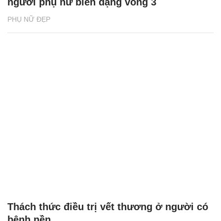
người phụ nữ biến dạng vòng 3
PHỤ NỮ ĐẸP
Thách thức điều trị vết thương ở người có
bệnh nền