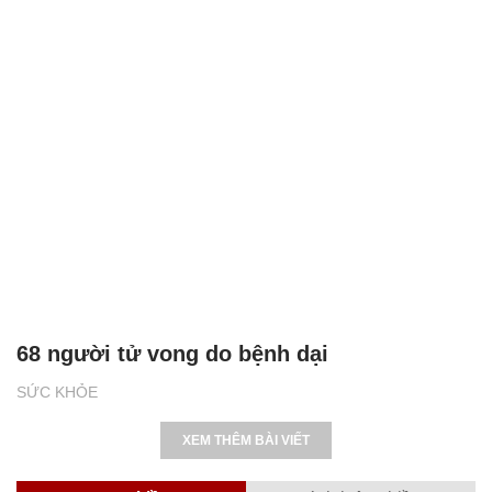
68 người tử vong do bệnh dại
SỨC KHỎE
XEM THÊM BÀI VIẾT