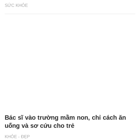
SỨC KHỎE
Bác sĩ vào trường mầm non, chỉ cách ăn
uống và sơ cứu cho trẻ
KHỎE - ĐẸP