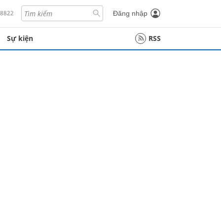
18822
Đăng nhập
Sự kiện
RSS