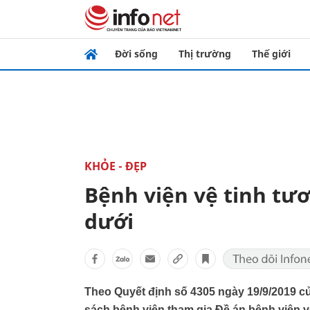
Đời sống
Thị trường
Thế giới
KHỎE - ĐẸP
Bệnh viện vệ tinh tư
dưới
Theo Quyết định số 4305 ngày 19/9/2019 củ
sách bệnh viện tham gia Đề án bệnh viện v