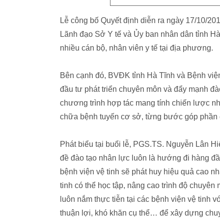
Lễ công bố Quyết định diễn ra ngày 17/10/20
Lãnh đạo Sở Y tế và Ủy ban nhân dân tỉnh Hà
nhiều cán bộ, nhân viên y tế tại địa phương.
Bên cạnh đó, BVĐK tỉnh Hà Tĩnh và Bệnh viện
đầu tư phát triển chuyên môn và đẩy mạnh đào
chương trình hợp tác mang tính chiến lược n
chữa bệnh tuyến cơ sở, từng bước góp phần g
Phát biểu tại buổi lễ, PGS.TS. Nguyễn Lân H
đề đào tạo nhân lực luôn là hướng đi hàng đầ
bệnh viện vệ tinh sẽ phát huy hiệu quả cao n
tinh có thể học tập, nâng cao trình độ chuyên
luôn nắm thực tiễn tại các bệnh viện vệ tinh
thuận lợi, khó khăn cụ thể… để xây dựng chuy