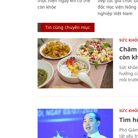
thực hiện ngay khi cơ thể
tiếp tục giữ chức 
còn khỏe
đốc Học viện Nông
nghiệp Việt Nam
Tin cùng chuyên mục
SỨC KHỎ
Chăm 
còn k
Sức khỏe
hưởng củ
môi trườ
SỨC KHỎ
Tìm hư
Phó Giám
tất yếu 