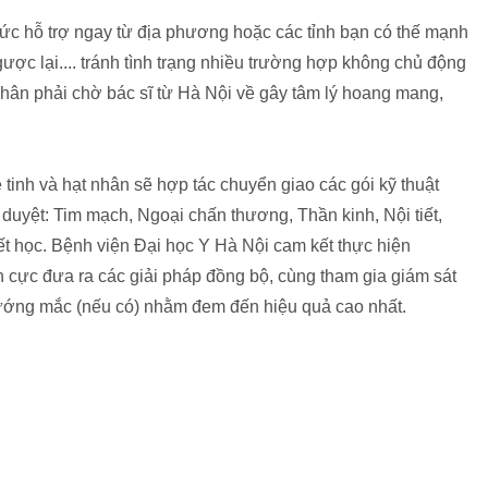
hức hỗ trợ ngay từ địa phương hoặc các tỉnh bạn có thế mạnh
ược lại.... tránh tình trạng nhiều trường hợp không chủ động
 nhân phải chờ bác sĩ từ Hà Nội về gây tâm lý hoang mang,
 tinh và hạt nhân sẽ hợp tác chuyển giao các gói kỹ thuật
uyệt: Tim mạch, Ngoại chấn thương, Thần kinh, Nội tiết,
t học. Bệnh viện Đại học Y Hà Nội cam kết thực hiện
h cực đưa ra các giải pháp đồng bộ, cùng tham gia giám sát
 vướng mắc (nếu có) nhằm đem đến hiệu quả cao nhất.