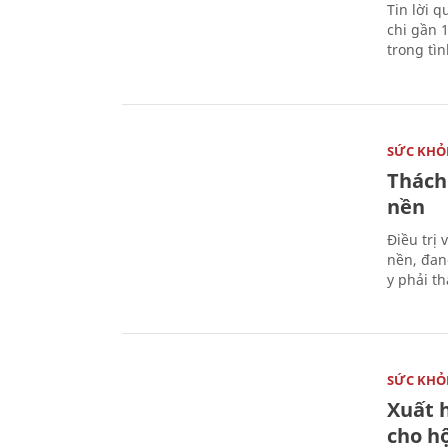
Tin lời q
chi gần 
trong tì
SỨC KHỎ
Thách
nền
Điều trị
nền, đan
y phải t
SỨC KHỎ
Xuất h
cho h