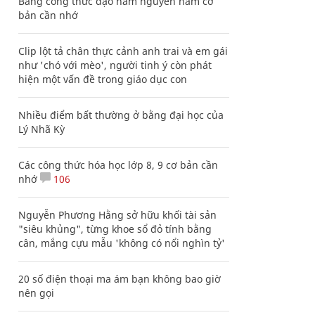
Bảng công thức đạo hàm nguyên hàm cơ
bản cần nhớ
Clip lột tả chân thực cảnh anh trai và em gái
như 'chó với mèo', người tinh ý còn phát
hiện một vấn đề trong giáo dục con
Nhiều điểm bất thường ở bằng đại học của
Lý Nhã Kỳ
Các công thức hóa học lớp 8, 9 cơ bản cần
nhớ
106
Nguyễn Phương Hằng sở hữu khối tài sản
"siêu khủng", từng khoe sổ đỏ tính bằng
cân, mắng cựu mẫu 'không có nổi nghìn tỷ'
20 số điện thoại ma ám bạn không bao giờ
nên gọi