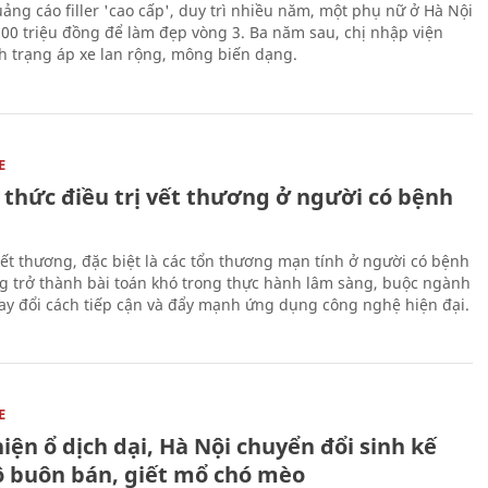
uảng cáo filler 'cao cấp', duy trì nhiều năm, một phụ nữ ở Hà Nội
100 triệu đồng để làm đẹp vòng 3. Ba năm sau, chị nhập viện
nh trạng áp xe lan rộng, mông biến dạng.
E
 thức điều trị vết thương ở người có bệnh
 vết thương, đặc biệt là các tổn thương mạn tính ở người có bệnh
g trở thành bài toán khó trong thực hành lâm sàng, buộc ngành
hay đổi cách tiếp cận và đẩy mạnh ứng dụng công nghệ hiện đại.
E
iện ổ dịch dại, Hà Nội chuyển đổi sinh kế
ộ buôn bán, giết mổ chó mèo