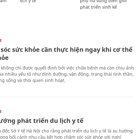
Giám
lịch y tế
phụ nữ vùng biên giới
phát triển sinh kế
E
sóc sức khỏe cần thực hiện ngay khi cơ thể
hỏe
 không chỉ được quyết định bởi việc chữa bệnh mà còn chịu ảnh
a nhiều yếu tố như dinh dưỡng, vận động, trạng thái tinh thần,
ng sống và thói quen sinh hoạt.
E
ớng phát triển du lịch y tế
 đốc Sở Y tế Hà Nội cho rằng phát triển du lịch y tế là xu hướng
trong bối cảnh nhu cầu kết hợp chăm sóc sức khỏe với nghỉ