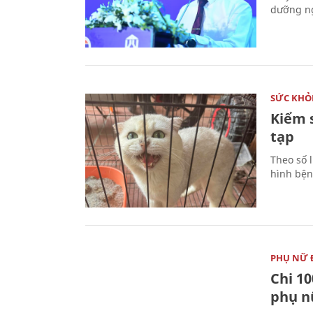
dưỡng ng
SỨC KHỎ
Kiểm 
tạp
Theo số l
hình bện
PHỤ NỮ 
Chi 10
phụ n