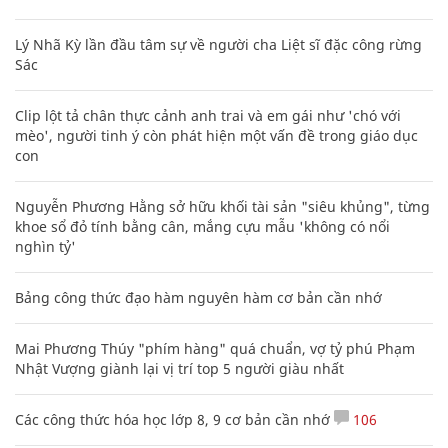
Lý Nhã Kỳ lần đầu tâm sự về người cha Liệt sĩ đặc công rừng
Sác
Clip lột tả chân thực cảnh anh trai và em gái như 'chó với
mèo', người tinh ý còn phát hiện một vấn đề trong giáo dục
con
Nguyễn Phương Hằng sở hữu khối tài sản "siêu khủng", từng
khoe sổ đỏ tính bằng cân, mắng cựu mẫu 'không có nổi
nghìn tỷ'
Bảng công thức đạo hàm nguyên hàm cơ bản cần nhớ
Mai Phương Thúy "phím hàng" quá chuẩn, vợ tỷ phú Phạm
Nhật Vượng giành lại vị trí top 5 người giàu nhất
Các công thức hóa học lớp 8, 9 cơ bản cần nhớ
106