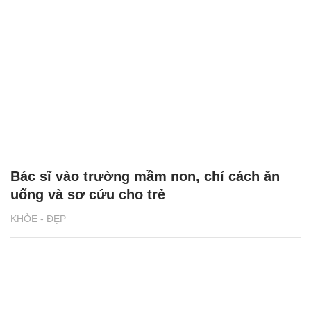
Bác sĩ vào trường mầm non, chỉ cách ăn
uống và sơ cứu cho trẻ
KHỎE - ĐẸP