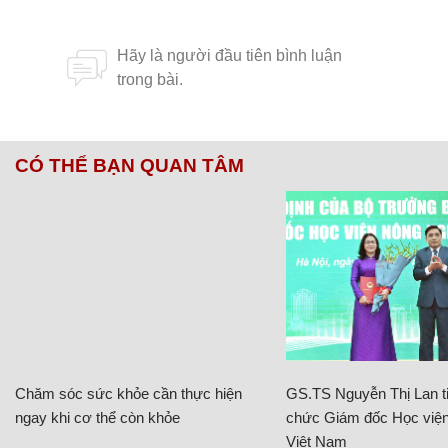
CÓ THỂ BẠN QUAN TÂM
Chăm sóc sức khỏe cần thực hiện
GS.TS Nguyễn Thị Lan ti
ngay khi cơ thể còn khỏe
chức Giám đốc Học viện
Việt Nam