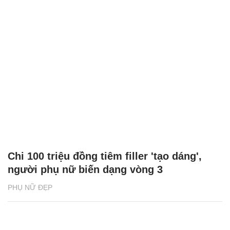
Chi 100 triệu đồng tiêm filler 'tạo dáng',
người phụ nữ biến dạng vòng 3
PHỤ NỮ ĐẸP