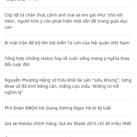
Clip lột tả chân thực cảnh anh trai và em gái như 'chó với
mèo', người tinh ý còn phát hiện một vấn đề trong giáo dục
con
Bí mật trận đổ bộ lên bãi biển Tà Lơn của Hải quân Việt Nam
Tổng hợp những status hay về cuộc sống mang ý nghĩa thay
đổi cuộc đời
Nguyễn Phương Hằng sở hữu khối tài sản "siêu khủng", từng
khoe sổ đỏ tính bằng cân, mắng cựu mẫu 'không có nổi
nghìn tỷ'
Phó Đoàn ĐBQH Hà Giang Vương Ngọc Hà bị kỷ luật
Giá xe Honda chính hãng: Giá Air Blade 2015 chỉ 40 triệu VNĐ