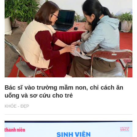
Bác sĩ vào trường mầm non, chỉ cách ăn
uống và sơ cứu cho trẻ
KHỎE - ĐẸP