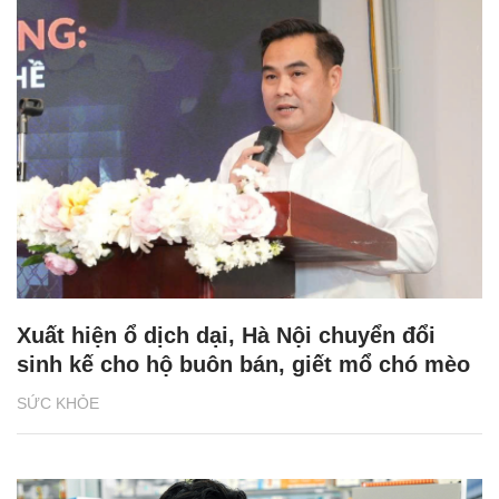
Xuất hiện ổ dịch dại, Hà Nội chuyển đổi
sinh kế cho hộ buôn bán, giết mổ chó mèo
SỨC KHỎE