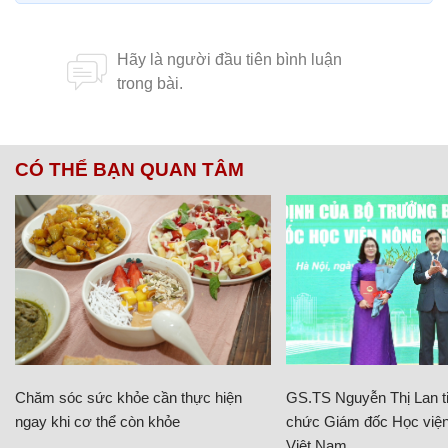
CÓ THỂ BẠN QUAN TÂM
Chăm sóc sức khỏe cần thực hiện
GS.TS Nguyễn Thị Lan ti
ngay khi cơ thể còn khỏe
chức Giám đốc Học viện
Việt Nam