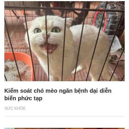
Kiểm soát chó mèo ngăn bệnh dại diễn
biến phức tạp
SỨC KHỎE