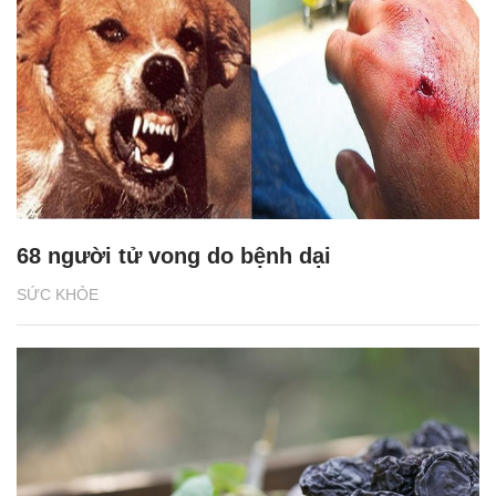
68 người tử vong do bệnh dại
SỨC KHỎE