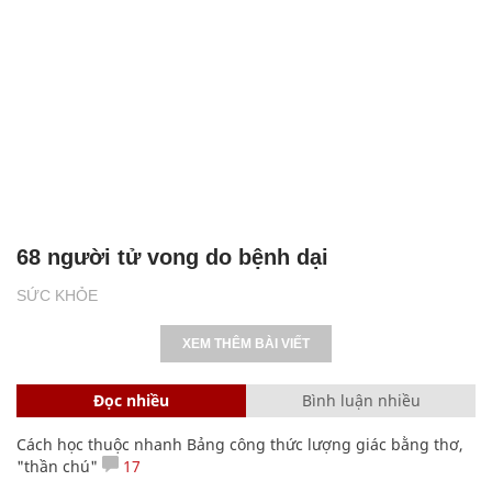
68 người tử vong do bệnh dại
SỨC KHỎE
XEM THÊM BÀI VIẾT
Đọc nhiều
Bình luận nhiều
Cách học thuộc nhanh Bảng công thức lượng giác bằng thơ,
"thần chú"
17