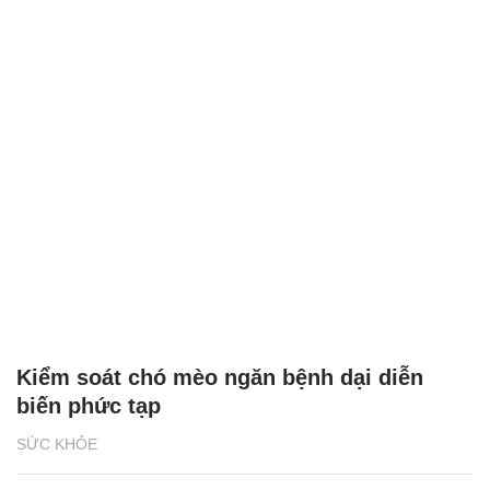
Kiểm soát chó mèo ngăn bệnh dại diễn
biến phức tạp
SỨC KHỎE