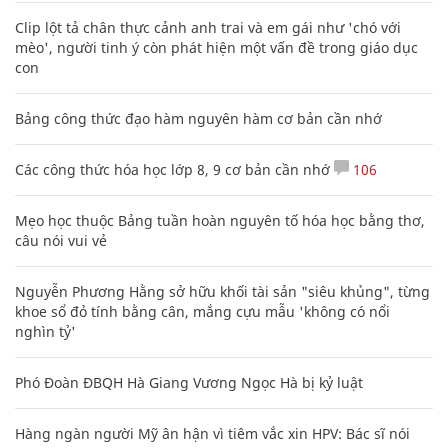
Clip lột tả chân thực cảnh anh trai và em gái như 'chó với
mèo', người tinh ý còn phát hiện một vấn đề trong giáo dục
con
Bảng công thức đạo hàm nguyên hàm cơ bản cần nhớ
Các công thức hóa học lớp 8, 9 cơ bản cần nhớ
106
Mẹo học thuộc Bảng tuần hoàn nguyên tố hóa học bằng thơ,
câu nói vui vẻ
Nguyễn Phương Hằng sở hữu khối tài sản "siêu khủng", từng
khoe sổ đỏ tính bằng cân, mắng cựu mẫu 'không có nổi
nghìn tỷ'
Phó Đoàn ĐBQH Hà Giang Vương Ngọc Hà bị kỷ luật
Hàng ngàn người Mỹ ân hận vì tiêm vắc xin HPV: Bác sĩ nói